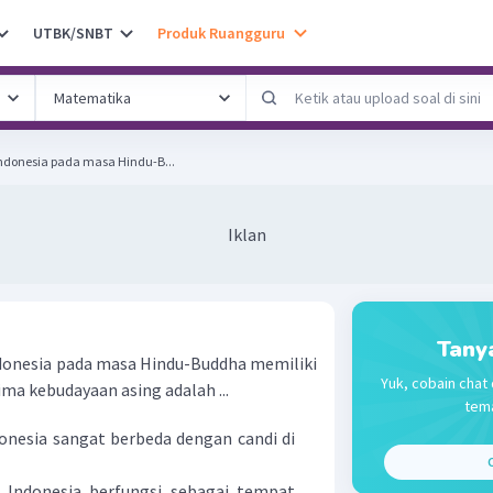
UTBK/SNBT
Produk Ruangguru
ndonesia pada masa Hindu-B...
Iklan
Tany
donesia pada masa Hindu-Buddha memiliki
Yuk, cobain chat 
ma kebudayaan asing adalah ...
tema
donesia sangat berbeda dengan candi di
C
 Indonesia berfungsi sebagai tempat