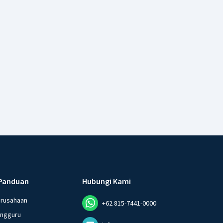
Panduan
Hubungi Kami
erusahaan
+62 815-7441-0000
angguru