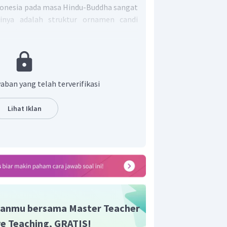
ndonesia pada masa Hindu-Buddha sangat
tinya adalah struktur ornamen candi
arkan suasana alam Indonesia. Hal ini
a lukisan rumah panggung dan hiasan
ing itu, terdapat juga hiasan perahu
isan tersebut merupakan lukisan asli
pernah ditemukan pada candi-candi yang
aban yang telah terverifikasi
Lihat Iklan
anmu bersama Master Teacher
ive Teaching, GRATIS!