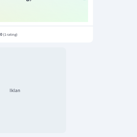
.0
(
1 rating
)
Iklan