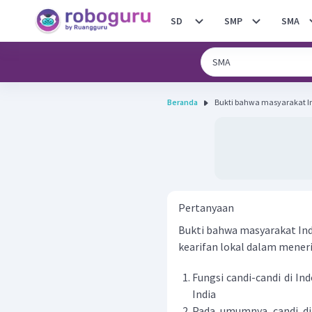
SD
SMP
SMA
Beranda
Bukti bahwa masyarakat I
Pertanyaan
Bukti bahwa masyarakat In
kearifan lokal dalam meneri
Fungsi candi-candi di In
India
Pada umumnya candi di