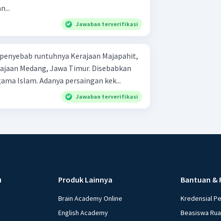
n...
Jawaban terverifikasi
 penyebab runtuhnya Kerajaan Majapahit,
pengaruh perkembangan agama Islam. Adanya persaingan kek...
Jawaban terverifikasi
u
Produk Lainnya
Bantuan & 
Brain Academy Online
Kredensial P
English Academy
Beasiswa Ru