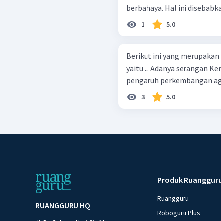
berbahaya. Hal ini disebabka
1
5.0
Berikut ini yang merupakan
yaitu ... Adanya serangan Kerajaan Medang, Jawa Timur. Disebabkan
3
5.0
Produk Ruanggur
Ruangguru
RUANGGURU HQ
Roboguru Plus