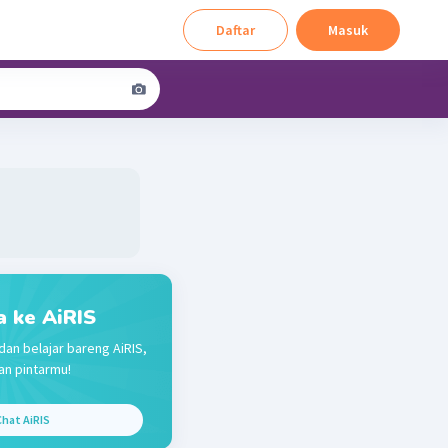
Daftar
Masuk
a ke AiRIS
dan belajar bareng AiRIS,
n pintarmu!
hat AiRIS