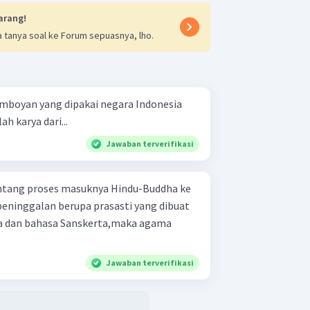
arang!
 tanya soal ke Forum sepuasnya, lho.
boyan yang dipakai negara Indonesia
h karya dari...
Jawaban terverifikasi
entang proses masuknya Hindu-Buddha ke
 peninggalan berupa prasasti yang dibuat
a dan bahasa Sanskerta,maka agama
Jawaban terverifikasi