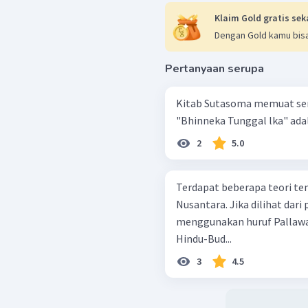
Klaim Gold gratis sek
Dengan Gold kamu bisa
Pertanyaan serupa
Kitab Sutasoma memuat sem
"Bhinneka Tunggal lka" adala
2
5.0
Terdapat beberapa teori t
Nusantara. Jika dilihat dari
menggunakan huruf Pallaw
Hindu-Bud...
3
4.5