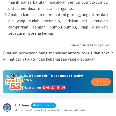
masih panas barulah masukkan semua bumbu-bumbu
untuk membuat mi instan dengan sup.
Apabila kamu akan membuat mi goreng, angkat mi dari
air yang sudah mendidih, tiriskan mi kemudian
campurkan dengan bumbu-bumbu, siap disajikan
sebagai mi goreng kering.
(Disarikan dari
resep4.blogspot.com
)
Buatlah perbedaan yang mendasar antara teks 1 dan teks 2
dilihat dari struktur dan kebahasaan yang digunakan!
Ikuti Tryout SNBT & Menangkan E-Wallet
100rb
Klaim
Habis dalam
01
:
12
:
25
:
05
S. Adena
Master Teacher
Mahasiswa/Alumni Universitas Pendidikan Indonesia