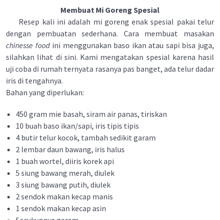
Membuat Mi Goreng Spesial
Resep kali ini adalah mi goreng enak spesial pakai telur
dengan pembuatan sederhana. Cara membuat masakan
chinesse food
ini menggunakan baso ikan atau sapi bisa juga,
silahkan lihat di sini. Kami mengatakan spesial karena hasil
uji coba di rumah ternyata rasanya pas banget, ada telur dadar
iris di tengahnya.
Bahan yang diperlukan:
450 gram mie basah, siram air panas, tiriskan
10 buah baso ikan/sapi, iris tipis tipis
4 butir telur kocok, tambah sedikit garam
2 lembar daun bawang, iris halus
1 buah wortel, diiris korek api
5 siung bawang merah, diulek
3 siung bawang putih, diulek
2 sendok makan kecap manis
1 sendok makan kecap asin