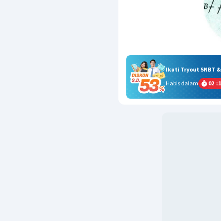
Ikuti Tryout SNBT 
Habis dalam
02
:
1