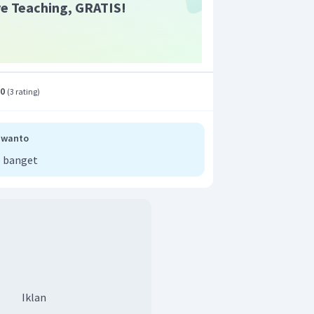
ive Teaching, GRATIS!
.0
(
3 rating
)
awanto
 banget
Iklan