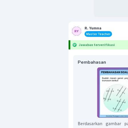
R. Yumna
Master Teacher
Jawaban terverifikasi
Pembahasan
Berdasarkan gambar pad