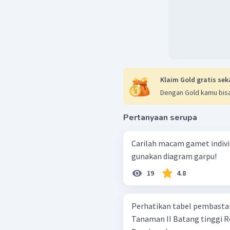
Klaim Gold gratis sek
Dengan Gold kamu bisa
Pertanyaan serupa
Carilah macam gamet indiv
gunakan diagram garpu!
19
4.8
Perhatikan tabel pembastaran ta
Tanaman II Batang tinggi Resesif homozigot Batang rendah