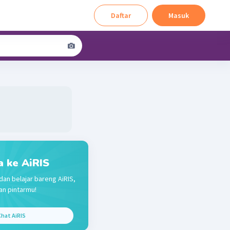
Daftar
Masuk
a ke AiRIS
dan belajar bareng AiRIS,
n pintarmu!
hat AiRIS