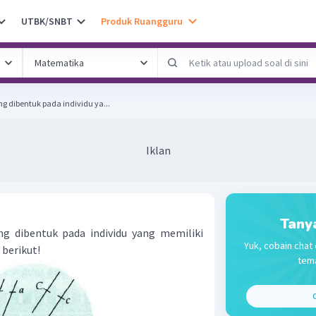
UTBK/SNBT
Produk Ruangguru
dibentuk pada individu ya...
Iklan
Tany
 dibentuk pada individu yang memiliki
Yuk, cobain chat 
berikut!
tema
C