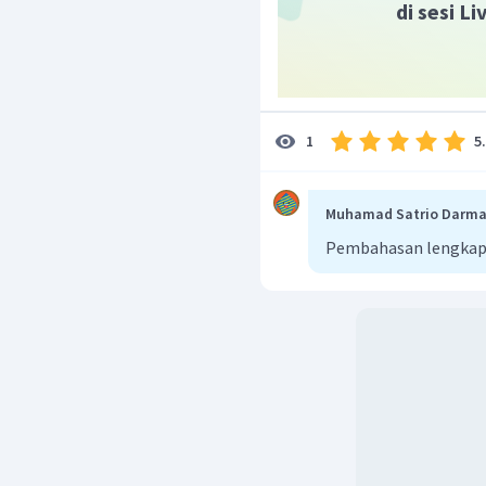
di sesi L
5
1
Muhamad Satrio Darm
Pembahasan lengkap