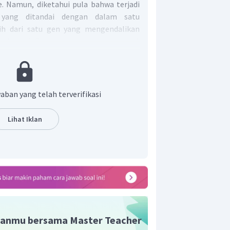
 Namun, diketahui pula bahwa terjadi
 yang ditandai dengan dalam satu
h dari satu gen yang mengendalikan
 alelnya). Gen a tertaut dengan b, gen A
rtaut gen e, dan gen D tertaut gen E.
rsifat bebas.
 gamet yang dibentuk pada individu
 ABcDE, abcde, dan abCde.
aban yang telah terverifikasi
Lihat Iklan
anmu bersama Master Teacher