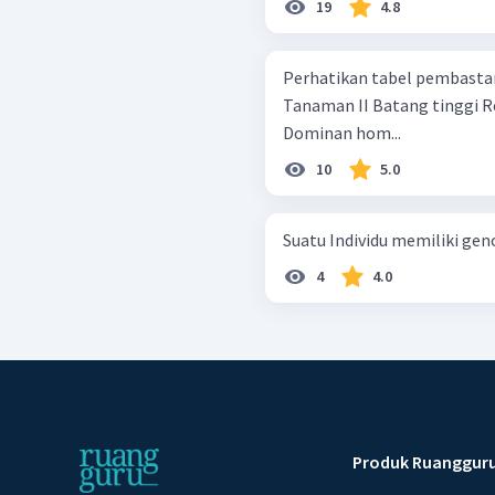
19
4.8
Perhatikan tabel pembastaran ta
Tanaman II Batang tinggi Resesif homozigot Batang rendah
Dominan hom...
10
5.0
Suatu Individu memiliki g
4
4.0
Produk Ruanggur