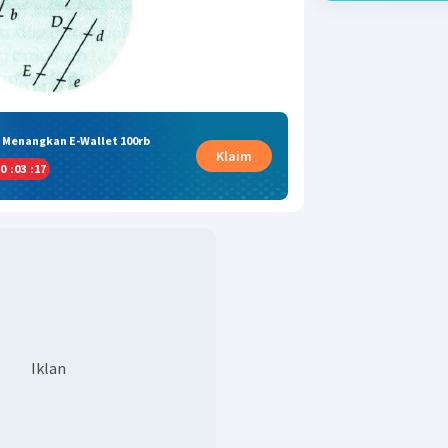
& Menangkan E-Wallet 100rb
Klaim
0
:
03
:
16
Iklan