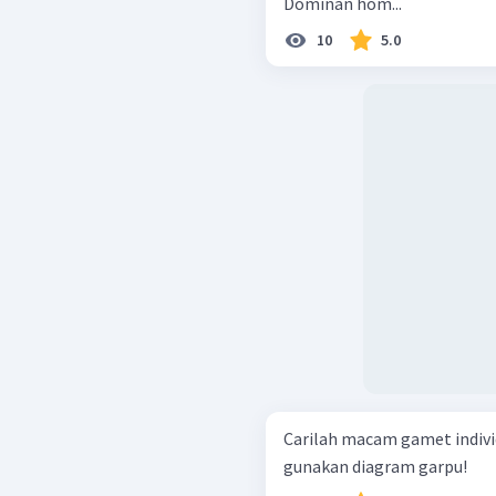
Dominan hom...
10
5.0
Carilah macam gamet indiv
gunakan diagram garpu!