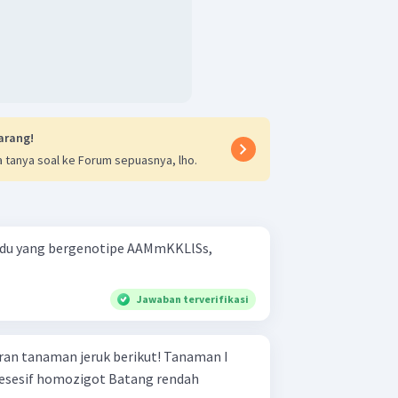
arang!
 tanya soal ke Forum sepuasnya, lho.
idu yang bergenotipe AAMmKKLlSs,
Jawaban terverifikasi
naman jeruk berikut! Tanaman I