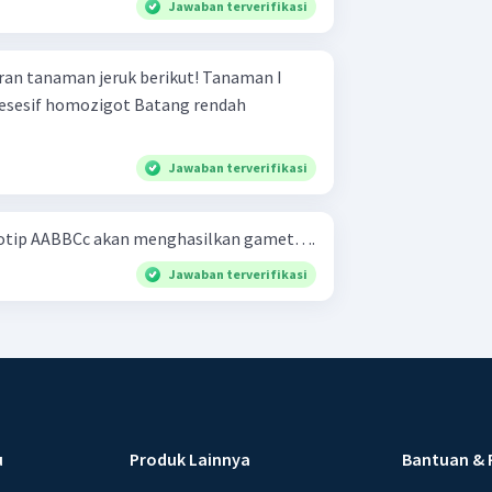
Jawaban terverifikasi
naman jeruk berikut! Tanaman I
Jawaban terverifikasi
enotip AABBCc akan menghasilkan gamet….
Jawaban terverifikasi
u
Produk Lainnya
Bantuan & 