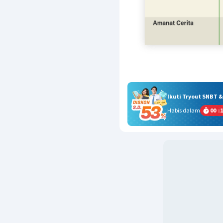
Ikuti Tryout SNBT 
Habis dalam
00
:
1