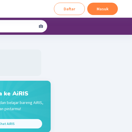
Daftar
Masuk
a ke AiRIS
dan belajar bareng AiRIS,
n pintarmu!
hat AiRIS