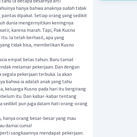
tahu la betapa besarnya arti
tahuinya hanya bahwa anaknya sudah tidak
pantas dipakal. Setiap orang yang sedikit
uruh dunia mengernyitkan keningnya
atir, karena marah. Tapi, Pak Kusno
tu. la telah berhasil, apa yang
yang tidak bisa, membelikan Kusno
sia empat belas tahun. Baru tamat
hendak melamar pekerjaan. Dan dengan
a segala pekerjaan terbuka. la akan
a bahwa ia adalah anak yang tahu
, keluarga Kusno pada hari itu bergirang
ebelum itu. Dan kabar-kabar tentang
a sedikit pun juga dalam hati orang-orang
 hanya orang besar-besar yang mau
mau damai cuma!
perti sangkaannya mendapat pekerjaan.