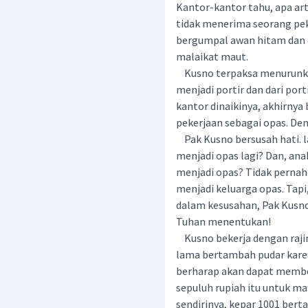
Kantor-kantor tahu, apa art
tidak menerima seorang peker
bergumpal awan hitam dan d
malaikat maut.
Kusno terpaksa menurunkan 
menjadi portir dan dari por
kantor dinaikinya, akhirnya
pekerjaan sebagai opas. Den
Pak Kusno bersusah hati. l
menjadi opas lagi? Dan, an
menjadi opas? Tidak pernah 
menjadi keluarga opas. Tapi
dalam kesusahan, Pak Kusno
Tuhan menentukan!
Kusno bekerja dengan rajin
lama bertambah pudar karena
berharap akan dapat membel
sepuluh rupiah itu untuk m
sendirinya, kepar 1001 bert