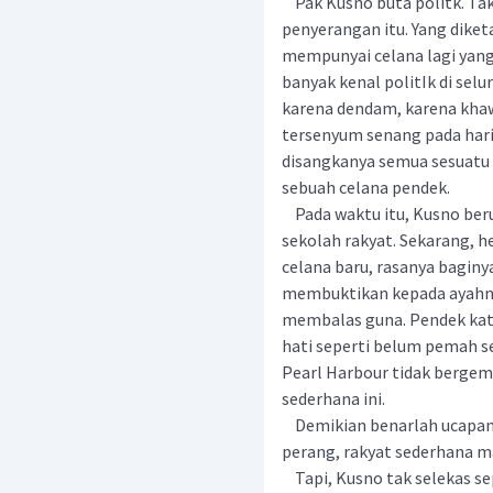
Pak Kusno buta politk. Tak 
penyerangan itu. Yang dike
mempunyai celana lagi yang 
banyak kenal politIk di sel
karena dendam, karena khaw
tersenyum senang pada hari I
disangkanya semua sesuatu 
sebuah celana pendek.
Pada waktu itu, Kusno beru
sekolah rakyat. Sekarang, 
celana baru, rasanya baginy
membuktikan kepada ayahny
membalas guna. Pendek kata
hati seperti belum pemah s
Pearl Harbour tidak bergem
sederhana ini.
Demikian benarlah ucapan,
perang, rakyat sederhana 
Tapi, Kusno tak selekas se