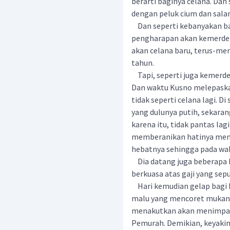
berarti baginya celana. Dan
dengan peluk cium dan sal
Dan seperti kebanyakan ba
pengharapan akan kemerde
akan celana baru, terus-me
tahun.
Tapi, seperti juga kemerdek
Dan waktu Kusno melepaskan
tidak seperti celana lagi. D
yang dulunya putih, sekara
karena itu, tidak pantas la
memberanikan hatinya memi
hebatnya sehingga pada wak
Dia datang juga beberapa ha
berkuasa atas gaji yang sepu
Hari kemudian gelap bagi Ku
malu yang mencoret mukany
menakutkan akan menimpa d
Pemurah. Demikian, keyaki