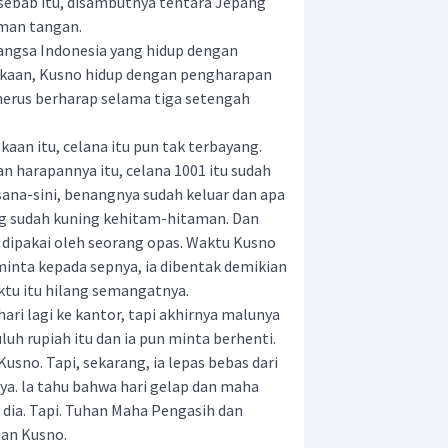
 sebab itu, disambutnya tentara Jepang
aman tangan.
ngsa Indonesia yang hidup dengan
kaan, Kusno hidup dengan pengharapan
nerus berharap selama tiga setengah
aan itu, celana itu pun tak terbayang.
 harapannya itu, celana 1001 itu sudah
i sana-sini, benangnya sudah keluar dan apa
ng sudah kuning kehitam-hitaman. Dan
gi dipakai oleh seorang opas. Waktu Kusno
nta kepada sepnya, ia dibentak demikian
tu itu hilang semangatnya.
ri lagi ke kantor, tapi akhirnya malunya
luh rupiah itu dan ia pun minta berhenti.
sno. Tapi, sekarang, ia lepas bebas dari
a. la tahu bahwa hari gelap dan maha
ia. Tapi. Tuhan Maha Pengasih dan
nan Kusno.