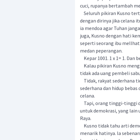
cuci, rupanya bertambah m
Seluruh pikiran Kusno tertu
dengan dirinya jika celana it
ia mendoa agar Tuhan janga
juga, Kusno dengan hati k
seperti seorang ibu mellha
medan peperangan.
Kepar 1001. 1 x 1= 1. Dan b
Kalau pikiran Kusno mengen
tidak ada uang pembeli sabu
Tidak, rakyat sederhana ti
sederhana dan hidup bebas 
celana.
Tapi, orang tinggi-tinggi 
untuk demokrasi, yang lain
Raya.
Kusno tidak tahu arti dem
menarik hatinya. la sebena