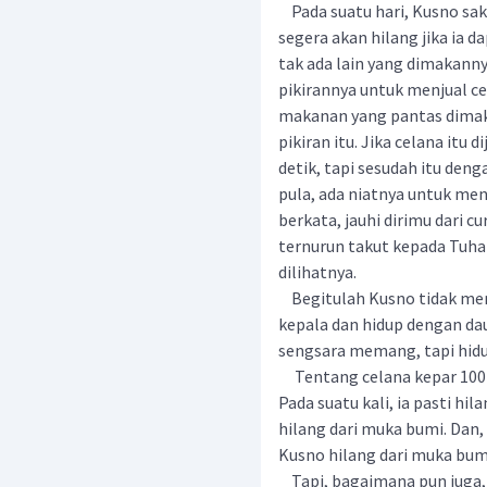
Pada suatu hari, Kusno saki
segera akan hilang jika ia 
tak ada lain yang dimakanny
pikirannya untuk menjual c
makanan yang pantas dimaka
pikiran itu. Jika celana itu
detik, tapi sesudah itu den
pula, ada niatnya untuk men
berkata, jauhi dirimu dari c
ternurun takut kepada Tuha
dilihatnya.
Begitulah Kusno tidak menju
kepala dan hidup dengan daun
sengsara memang, tapi hidu
Tentang celana kepar 1001 i
Pada suatu kali, ia pasti hi
hilang dari muka bumi. Da
Kusno hilang dari muka bumi
Tapi, bagaimana pun juga, K