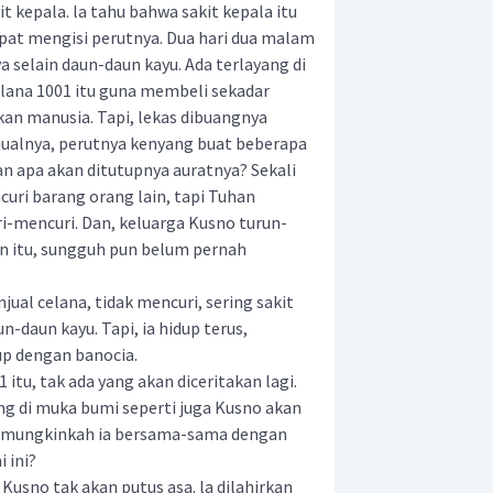
t kepala. la tahu bahwa sakit kepala itu
dapat mengisi perutnya. Dua hari dua malam
a selain daun-daun kayu. Ada terlayang di
elana 1001 itu guna membeli sekadar
n manusia. Tapi, lekas dibuangnya
 dijualnya, perutnya kenyang buat beberapa
gan apa akan ditutupnya auratnya? Sekali
curi barang orang lain, tapi Tuhan
uri-mencuri. Dan, keluarga Kusno turun-
n itu, sungguh pun belum pernah
al celana, tidak mencuri, sering sakit
-daun kayu. Tapi, ia hidup terus,
p dengan banocia.
tu, tak ada yang akan diceritakan lagi.
lang di muka bumi seperti juga Kusno akan
n, mungkinkah ia bersama-sama dengan
 ini?
usno tak akan putus asa. la dilahirkan