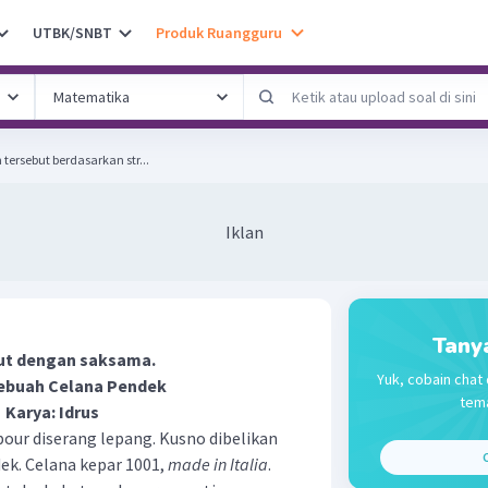
UTBK/SNBT
Produk Ruangguru
tersebut berdasarkan str...
Iklan
Tany
kut dengan saksama.
Yuk, cobain chat 
ebuah Celana Pendek
tema
Karya: Idrus
our diserang lepang. Kusno dibelikan
C
ek. Celana kepar 1001,
made in Italia
.