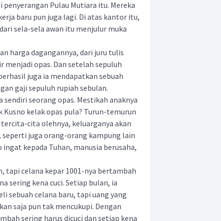
i penyerangan Pulau Mutiara itu. Mereka
ja baru pun juga lagi. Di atas kantor itu,
ari sela-sela awan itu menjulur muka
harga dagangannya, dari juru tulis
tir menjadi opas. Dan setelah sepuluh
 berhasil juga ia mendapatkan sebuah
gan gaji sepuluh rupiah sebulan.
a sendiri seorang opas. Mestikah anaknya
ak Kusno kelak opas pula? Turun-temurun
tercita-cita olehnya, keluarganya akan
, seperti juga orang-orang kampung lain
 ingat kepada Tuhan, manusia berusaha,
, tapi celana kepar 1001-nya bertambah
 sering kena cuci. Setiap bulan, ia
i sebuah celana baru, tapi uang yang
akan saja pun tak mencukupi. Dengan
ambah sering harus dicuci dan setiap kena