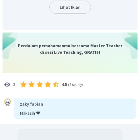
Lihat Iklan
Perdalam pemahamanmu bersama Master Teacher
di sesi Live Teaching, GRATIS!
4.5
2
(
2 rating
)
zaky fabian
Makasih ❤️