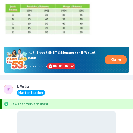
Ikuti Tryout SNBT & Menangkan E-Wallet
100rb
Klaim
Habis dalam
00
:
05
:
07
:
48
I. Yulia
Master Teacher
Jawaban terverifikasi