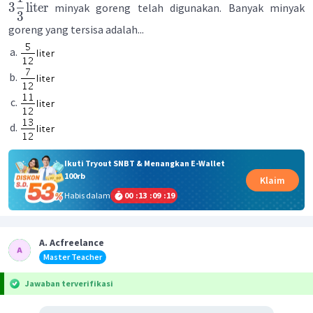
3
liter
minyak goreng telah digunakan. Banyak minyak
3
goreng yang tersisa adalah...
Ikuti Tryout SNBT & Menangkan E-Wallet
100rb
Klaim
Habis dalam
00
:
13
:
09
:
19
A. Acfreelance
Master Teacher
Jawaban terverifikasi