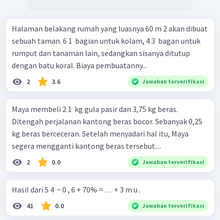
Halaman belakang rumah yang luasnya 60 m 2 akan dibuat
sebuah taman. 6 1 ​ bagian untuk kolam, 4 3 ​ bagan untuk
rumput dan tanaman lain, sedangkan sisanya ditutup
dengan batu koral. Biaya pembuatanny...
2
3.6
Jawaban terverifikasi
Maya membeli 2 1 ​ kg gula pasir dan 3,75 kg beras.
Ditengah perjalanan kantong beras bocor. Sebanyak 0,25
kg beras berceceran. Setelah menyadari hal itu, Maya
segera mengganti kantong beras tersebut....
2
0.0
Jawaban terverifikasi
Hasil dari 5 4 ​ − 0 , 6 + 70% = … + 3 m u .
41
0.0
Jawaban terverifikasi