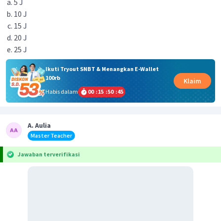
5 J
10 J
15 J
20 J
25 J
Ikuti Tryout SNBT & Menangkan E-Wallet
100rb
Klaim
Habis dalam
00
:
15
:
50
:
45
A. Aulia
Master Teacher
Jawaban terverifikasi