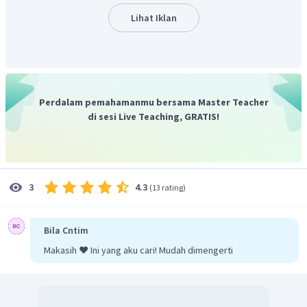
(minimum). Gunakan hukum kekekalan energi untuk
Lihat Iklan
menjawab soal ini :
Perdalam pemahamanmu bersama Master Teacher
di sesi Live Teaching, GRATIS!
4.3
3
(
13 rating
)
Bila Cntim
Makasih ❤️ Ini yang aku cari! Mudah dimengerti