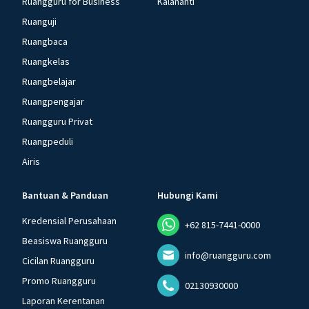
Ruangguru for Business
Kalananti
Ruanguji
Ruangbaca
Ruangkelas
Ruangbelajar
Ruangpengajar
Ruangguru Privat
Ruangpeduli
Airis
Bantuan & Panduan
Hubungi Kami
Kredensial Perusahaan
+62 815-7441-0000
Beasiswa Ruangguru
info@ruangguru.com
Cicilan Ruangguru
Promo Ruangguru
02130930000
Laporan Kerentanan