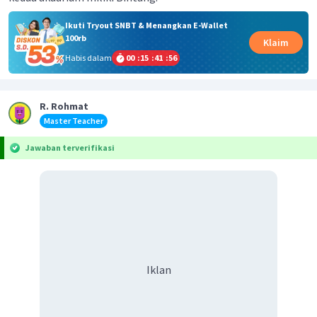
Ikuti Tryout SNBT & Menangkan E-Wallet
100rb
Klaim
Habis dalam
00
:
15
:
41
:
56
R. Rohmat
Master Teacher
Jawaban terverifikasi
Iklan