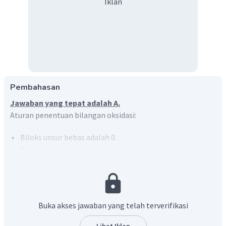
Iklan
Pembahasan
Jawaban yang tepat adalah A.
Aturan penentuan bilangan oksidasi:
Biloks unsur bebas adalah 0.
Biloks ion monoatom (1 atom) dan poliatom (lebih
dari 1 atom) sesuai dengan jenis muatan ionnya.
Biloks unsur pada golongan logam IA, IIA, dan IIIA
sesuai dengan golongannya
Jumlah biloks unsur-unsur yang membentuk ion =
Buka akses jawaban yang telah terverifikasi
jumlah muatannya.
Jumlah biloks unsur-unsur yang membentuk senyawa
Lihat Iklan