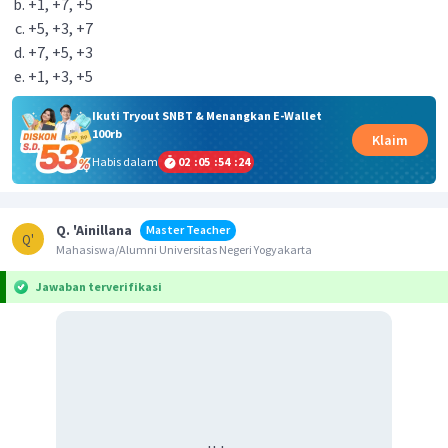
+1, +7, +5
+5, +3, +7
+7, +5, +3
+1, +3, +5
Ikuti Tryout SNBT & Menangkan E-Wallet
100rb
Klaim
Habis dalam
02
:
05
:
54
:
24
Q. 'Ainillana
Master Teacher
Q'
Mahasiswa/Alumni Universitas Negeri Yogyakarta
Jawaban terverifikasi