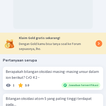
Cl
=
+
5
HClO
Asam perklorat (
)
4
(
1
×
H
)
+
(
1
×
Cl
)
+
(
4
×
O
)
=
0
(
1
×
(
+
1
))
+
Cl
+
(
4
×
(
−
2
))
=
0
1
+
Cl
+
(
−
8
))
=
0
Klaim Gold gratis sekarang!
Cl
=
+
7
Dengan Gold kamu bisa tanya soal ke Forum
Biloks Cl dalam senyawa asam klorit +3, asam klorat +5
sepuasnya, lho.
dan asam perklorat +7.
Pertanyaan serupa
Berapakah bilangan oksidasi masing-masing unsur dalam
ion berikut? CrO 4 2 − ​
1
3.0
Jawaban terverifikasi
Bilangan oksidasi atom S yang paling tinggi terdapat
pada....