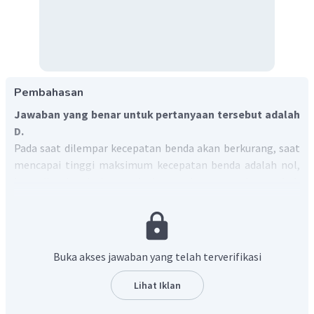
Pembahasan
Jawaban yang benar untuk pertanyaan tersebut adalah
D.
Pada saat dilempar kecepatan benda akan berkurang, saat
mencapai tinggi maksimum kecepatan benda adalah nol,
kemudian benda bergerak dengan kecepatan bertambah
pada saat bergerak turun.
Dengan demikian, grafik yang sesuai adalah grafik
pilihan D.
Oleh karena itu, jawaban yang benar adalah D.
Buka akses jawaban yang telah terverifikasi
Lihat Iklan