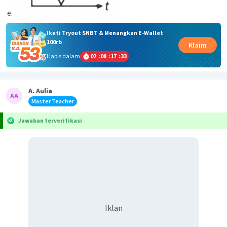
Ikuti Tryout SNBT & Menangkan E-Wallet
100rb
Klaim
Habis dalam
02
:
08
:
17
:
33
A. Aulia
Master Teacher
Jawaban terverifikasi
Iklan