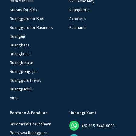
Dafa dan Lulu
Skill Academy
Kursus for Kids
Ruangkerja
Ruangguru for Kids
Schoters
Ruangguru for Business
Kalananti
Ruanguji
Ruangbaca
Ruangkelas
Ruangbelajar
Ruangpengajar
Ruangguru Privat
Ruangpeduli
Airis
Bantuan & Panduan
Hubungi Kami
Kredensial Perusahaan
+62 815-7441-0000
Beasiswa Ruangguru