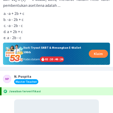
2
pembentukan asetilena adalah ....
-a + 2b + c
-a - 2b + c
-a - 2b - c
a + 2b + c
a - 2b - c
Ikuti Tryout SNBT & Menangkan E-Wallet
100rb
Klaim
Habis dalam
02
:
10
:
46
:
26
N. Puspita
Master Teacher
Jawaban terverifikasi