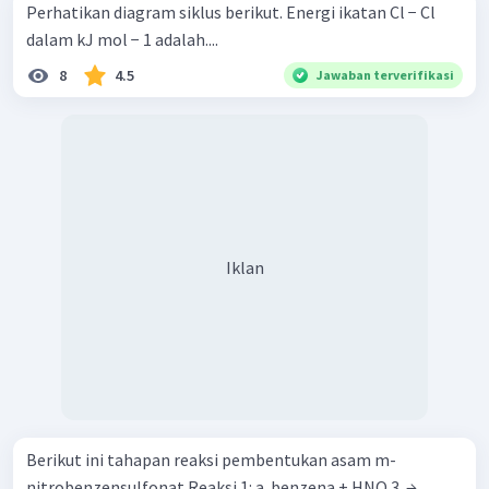
Perhatikan diagram siklus berikut. Energi ikatan Cl − Cl
dalam kJ mol − 1 adalah....
8
4.5
Jawaban terverifikasi
Iklan
Berikut ini tahapan reaksi pembentukan asam m-
nitrobenzensulfonat Reaksi 1: a. benzena + HNO 3 ​ →