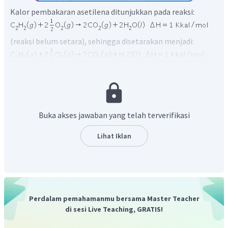
Kalor pembakaran asetilena ditunjukkan pada reaksi:
(reaksi belum setara), sehingga disetarakan menjadi:
Perubahan entalpi reaksi di atas dapat dihitung sebagai
berikut.
Buka akses jawaban yang telah terverifikasi
Lihat Iklan
Jadi, besar kalor pembentukan asetilena adalah -1 + 2b + c
(kemungkinan soal salah data pada besar perubahan
entalpi reaksi seharusnya
a
Kkal/mol, bukan
1
Kkal/mol).
Bila
reaksi sama dengan a Kkal/mol maka kalor
Perdalam pemahamanmu bersama Master Teacher
di sesi Live Teaching, GRATIS!
pembentukan asetilena menjadi -a + 2b + c (jawaban benar
ada pada opsi A).