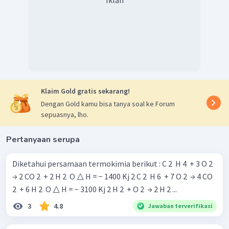
Klaim Gold gratis sekarang!
Dengan Gold kamu bisa tanya soal ke Forum
sepuasnya, lho.
Pertanyaan serupa
Diketahui persamaan termokimia berikut : C 2 ​ H 4 ​ + 3 O 2 ​
→ 2 CO 2 ​ + 2 H 2 ​ O △ H = − 1400 Kj 2 C 2 ​ H 6 ​ + 7 O 2 ​ → 4 CO
2 ​ + 6 H 2 ​ O △ H = − 3100 Kj 2 H 2 ​ + O 2 ​ → 2 H 2 ​...
3
4.8
Jawaban terverifikasi