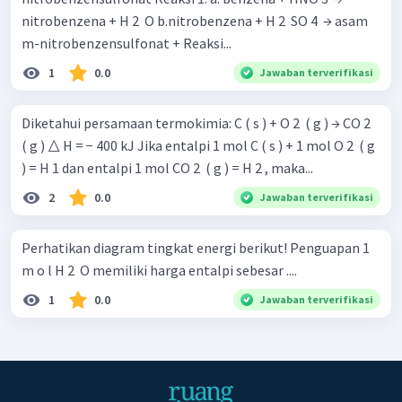
nitrobenzena + H 2 ​ O b.nitrobenzena + H 2 ​ SO 4 ​ → asam
m-nitrobenzensulfonat + Reaksi...
1
0.0
Jawaban terverifikasi
Diketahui persamaan termokimia: C ( s ) + O 2 ​ ( g ) → CO 2 ​
( g ) △ H = − 400 kJ Jika entalpi 1 mol C ( s ) + 1 mol O 2 ​ ( g
) = H 1 dan entalpi 1 mol CO 2 ​ ( g ) = H 2 , maka...
2
0.0
Jawaban terverifikasi
Perhatikan diagram tingkat energi berikut! Penguapan 1
m o l H 2 ​ O memiliki harga entalpi sebesar ....
1
0.0
Jawaban terverifikasi