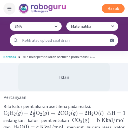
Masuk
Beranda
Bila kalor pembakaran asetilena pada reaksi: C ...
Iklan
Pertanyaan
Bila kalor pembakaran asetilena pada reaksi:
1
C
H
(
)
+
2
O
(
)
→
2
CO
(
)
+
2
H
O
(
)
△
H
=
1
g
g
g
l
2
2
2
2
2
2
CO
(
g
)
=
b
Kkal
/
mol
sedangkan kalor pembentukan
2
H
O
(
l
)
=
c
Kkal
/
mol
dan
, menurut hukum Hess kalor