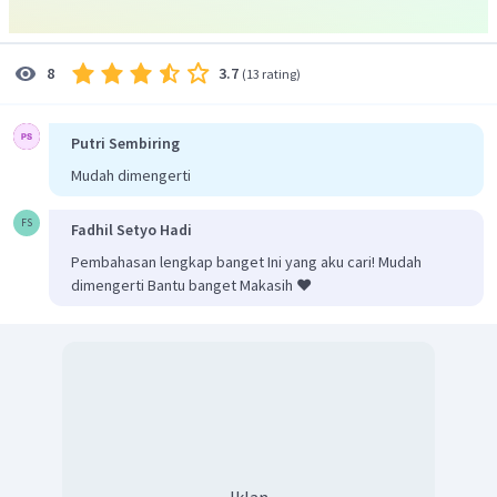
Jadi, tidak ada pilihan jawaban yang benar.
3.7
8
(
13 rating
)
Putri Sembiring
Mudah dimengerti
FS
Fadhil Setyo Hadi
Pembahasan lengkap banget Ini yang aku cari! Mudah
dimengerti Bantu banget Makasih ❤️
Iklan