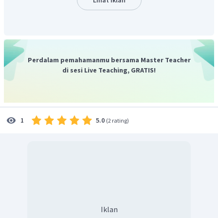
H
Br
dua kali lipat dari mol
awal atau mol
awal.
2
2
Perhitungan tersebut berdasarkan perbandingan dari
koefisien reaksinya.
Perdalam pemahamanmu bersama Master Teacher
di sesi Live Teaching, GRATIS!
5.0
1
(
2 rating
)
Iklan