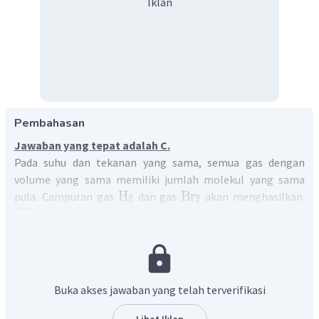
Iklan
Pembahasan
Jawaban yang tepat adalah C.
Pada suhu dan tekanan yang sama, semua gas dengan
volume yang sama memiliki jumlah molekul yang sama
H
Br
pula. Campuran gas
dan gas
akan menghasilkan
2
2
HBr
sesuai yang tertulis dalam Tabel berikut:
Buka akses jawaban yang telah terverifikasi
Pada Tabel di atas, dapat diketahui bahwa
pada akhir
HBr
reaksi dihasilkan
dengan jumlah molnya adalah
Lihat Iklan