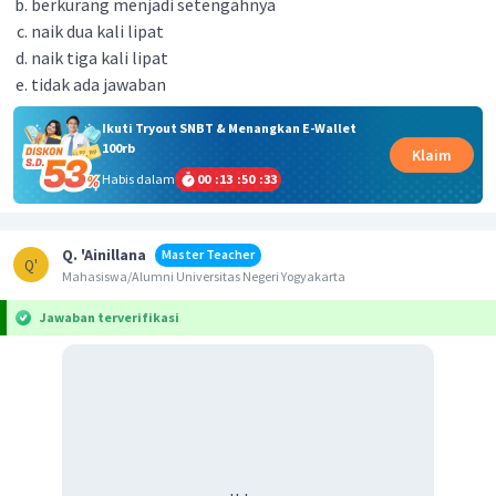
berkurang menjadi setengahnya
naik dua kali lipat
naik tiga kali lipat
tidak ada jawaban
Ikuti Tryout SNBT & Menangkan E-Wallet
100rb
Klaim
Habis dalam
00
:
13
:
50
:
33
Q. 'Ainillana
Master Teacher
Q'
Mahasiswa/Alumni Universitas Negeri Yogyakarta
Jawaban terverifikasi