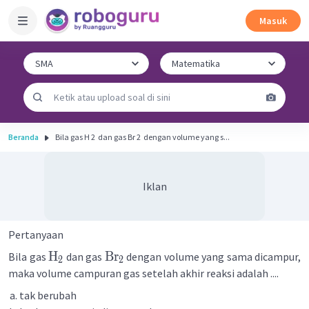
Masuk
Beranda
Bila gas H 2 ​ dan gas Br 2 ​ dengan volume yang s...
Iklan
Pertanyaan
H
Br
Bila gas
dan gas
dengan volume yang sama dicampur,
2
2
maka volume campuran gas setelah akhir reaksi adalah ....
tak berubah