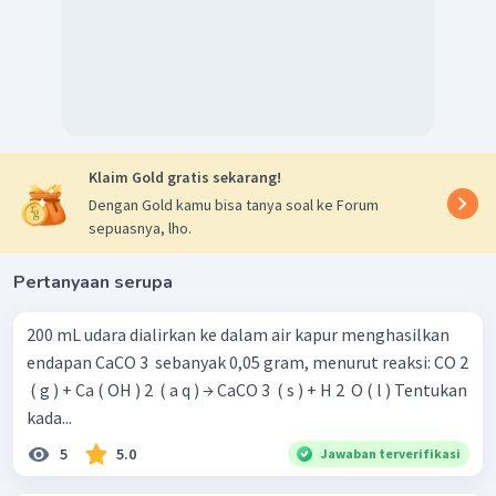
Klaim Gold gratis sekarang!
Dengan Gold kamu bisa tanya soal ke Forum
sepuasnya, lho.
Pertanyaan serupa
200 mL udara dialirkan ke dalam air kapur menghasilkan
endapan CaCO 3 ​ sebanyak 0,05 gram, menurut reaksi: CO 2
​ ( g ) + Ca ( OH ) 2 ​ ( a q ) → CaCO 3 ​ ( s ) + H 2 ​ O ( l ) Tentukan
kada...
5
5.0
Jawaban terverifikasi