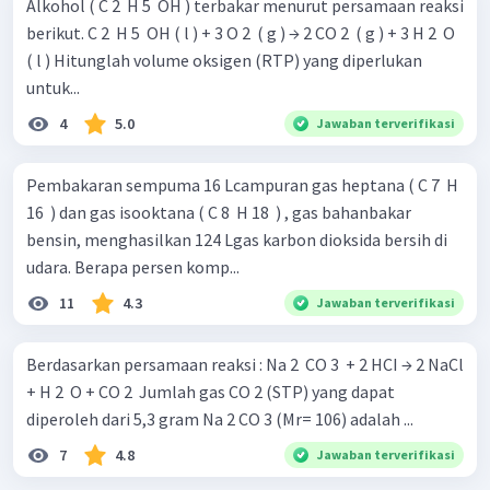
Alkohol ( C 2 ​ H 5 ​ OH ) terbakar menurut persamaan reaksi
berikut. C 2 ​ H 5 ​ OH ( l ) + 3 O 2 ​ ( g ) → 2 CO 2 ​ ( g ) + 3 H 2 ​ O
( l ) Hitunglah volume oksigen (RTP) yang diperlukan
untuk...
4
5.0
Jawaban terverifikasi
Pembakaran sempuma 16 Lcampuran gas heptana ( C 7 ​ H
16 ​ ) dan gas isooktana ( C 8 ​ H 18 ​ ) , gas bahanbakar
bensin, menghasilkan 124 Lgas karbon dioksida bersih di
udara. Berapa persen komp...
11
4.3
Jawaban terverifikasi
Berdasarkan persamaan reaksi : Na 2 ​ CO 3 ​ + 2 HCI → 2 NaCl
+ H 2 ​ O + CO 2 ​ Jumlah gas CO 2 (STP) yang dapat
diperoleh dari 5,3 gram Na 2 CO 3 (Mr= 106) adalah ...
7
4.8
Jawaban terverifikasi