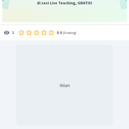
di sesi Live Teaching, GRATIS!
0.0
1
(
0 rating
)
Iklan