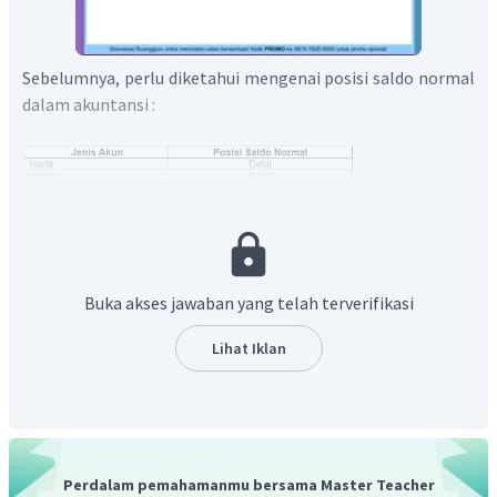
Sebelumnya, perlu diketahui mengenai posisi saldo normal
dalam akuntansi :
Berdasarkan posisi saldo normal, maka
pertambahan aset
akan dicatat di debit
, sehingga
pernyataan benar
.
Selanjutnya, contoh dari biaya reparasi (perbaikan) besar
Buka akses jawaban yang telah terverifikasi
adalah biaya perbaikan mesin karena terjadinya turun
mesin. Dan contoh dari biaya reparasi rutin adalah biaya
Lihat Iklan
service mesin. Dari kedua
biaya tersebut yang
membutuhkan biaya yang lebih besar adalah reparasi
besar
, sehingga
alasan salah
.
Jadi, jawaban yang tepat adalah C
.
Perdalam pemahamanmu bersama Master Teacher