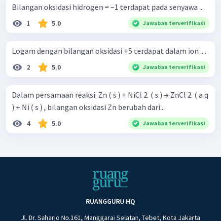
Bilangan oksidasi hidrogen = –1 terdapat pada senyawa ...
1
5.0
Jawaban terverifikasi
Logam dengan bilangan oksidasi +5 terdapat dalam ion ....
2
5.0
Jawaban terverifikasi
Dalam persamaan reaksi: Zn ( s ) + NiCl 2 ​ ( s ) → ZnCl 2 ​ ( a q
) + Ni ( s ) , bilangan oksidasi Zn berubah dari...
4
5.0
Jawaban terverifikasi
RUANGGURU HQ
Jl. Dr. Saharjo No.161, Manggarai Selatan, Tebet, Kota Jakarta