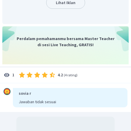
IIIA adalah +3
Lihat Iklan
Bilangan oksidasi oksigen (O) dalam senyawa
peroksida adalah -1. Bilangan oksidasi O dalam
senyawa nonperoksida adalah -2
Berdasarkan hal tersebut, bilangan oksidasi Fe dalam
Perdalam pemahamanmu bersama Master Teacher
CaFeO
adalah sebagai berikut.
4
di sesi Live Teaching, GRATIS!
BO
+
4
Fe
+
BO
+
4
Ca
+
BO
+
4
O
×
m
u
m
u
m
u
BO
+
4
Fe
+
2
+
(
−
2
)
×
m
u
BO
+
4
F
m
u
4.2
1
(
4 rating
)
Jadi, besi yang mempunyai bilangan oksidasi +6
sovia r
CaFeO
terdapat pada senyawa
.
4
Jawaban tidak sesuai