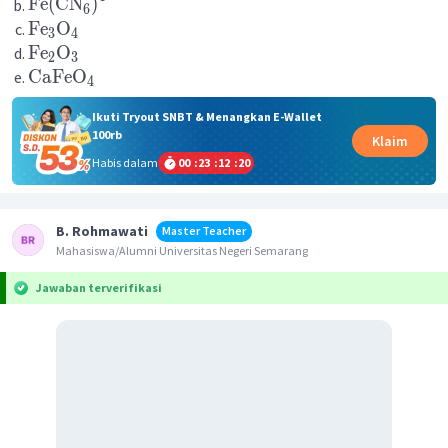
Fe
(
CN
)
6
Fe
O
3
4
Fe
O
2
3
CaFeO
4
Ikuti Tryout SNBT & Menangkan E-Wallet
100rb
Klaim
Habis dalam
00
:
23
:
12
:
20
B. Rohmawati
Master Teacher
Mahasiswa/Alumni Universitas Negeri Semarang
Jawaban terverifikasi