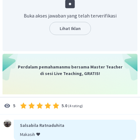
Buka akses jawaban yang telah terverifikasi
Lihat Iklan
Jadi, kuat arus yang mengalir sebesar 200 A.
Perdalam pemahamanmu bersama Master Teacher
di sesi Live Teaching, GRATIS!
5.0
5
(
4 rating
)
Salsabila Ratnaduhita
Makasih ❤️