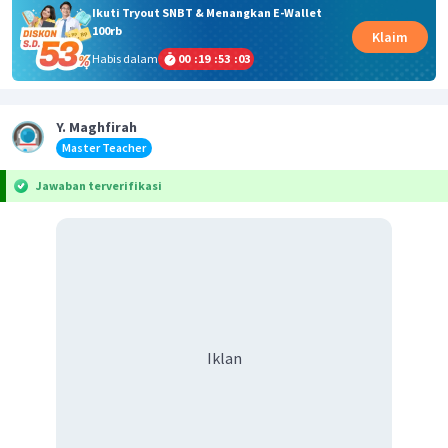
Ikuti Tryout SNBT & Menangkan E-Wallet
100rb
Klaim
Habis dalam
00
:
19
:
53
:
02
Y. Maghfirah
Master Teacher
Jawaban terverifikasi
Iklan