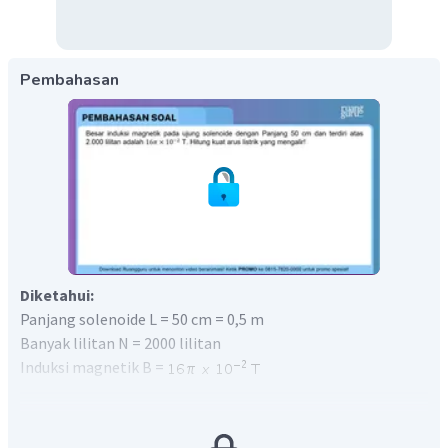
Pembahasan
Diketahui:
Panjang solenoide L = 50 cm = 0,5 m
Banyak lilitan N = 2000 lilitan
Induksi magnetik B =
Ditanya: kuat arus listrik yang mengalir?
Pembahasan:
Ujung Solenoide