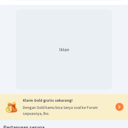
Iklan
Klaim Gold gratis sekarang!
Dengan Gold kamu bisa tanya soal ke Forum
sepuasnya, lho.
Pertanyaan serupa