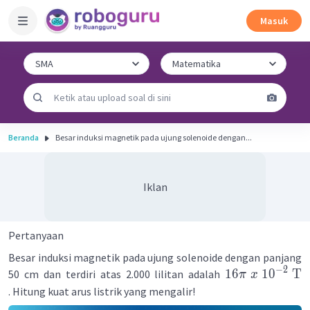
Masuk
Beranda
Besar induksi magnetik pada ujung solenoide dengan...
Iklan
Pertanyaan
Besar induksi magnetik pada ujung solenoide dengan panjang
−
2
16
1
0
T
50 cm dan terdiri atas 2.000 lilitan adalah
π
x
. Hitung kuat arus listrik yang mengalir!