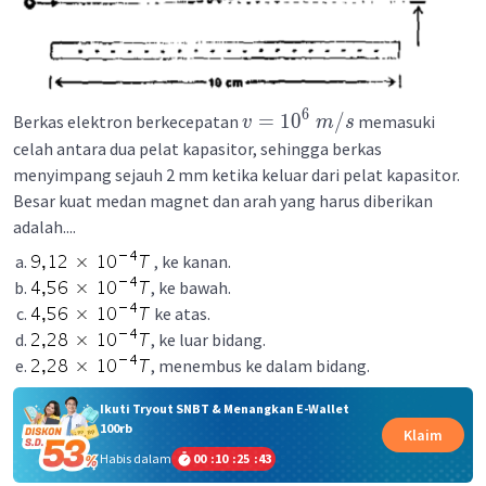
6
=
1
0
/
Berkas elektron berkecepatan
memasuki
v
m
s
celah antara dua pelat kapasitor, sehingga berkas
menyimpang sejauh 2 mm ketika keluar dari pelat kapasitor.
Besar kuat medan magnet dan arah yang harus diberikan
adalah....
, ke kanan.
, ke bawah.
ke atas.
, ke luar bidang.
, menembus ke dalam bidang.
Ikuti Tryout SNBT & Menangkan E-Wallet
100rb
Klaim
Habis dalam
00
:
10
:
25
:
42