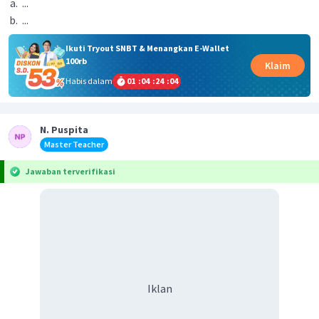
...
...
Ikuti Tryout SNBT & Menangkan E-Wallet
100rb
Klaim
Habis dalam
01
:
04
:
24
:
04
N. Puspita
Master Teacher
Jawaban terverifikasi
Iklan