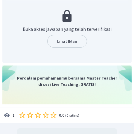
nama IUPAC karbamid dan nama trivial urea.
Jadi, nama senyawa
adalah karbamid.
Buka akses jawaban yang telah terverifikasi
Lihat Iklan
Perdalam pemahamanmu bersama Master Teacher
di sesi Live Teaching, GRATIS!
0.0
1
(
0 rating
)