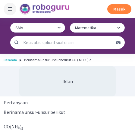
Masuk
Beranda
Berinama unsur-unsur berikut CO ( NH 2 ​ ) 2 ...
Iklan
Pertanyaan
Berinama unsur-unsur berikut
CO
(
NH
)
2
2