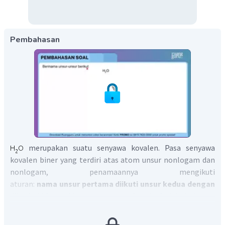
Pembahasan
merupakan suatu senyawa kovalen. Pasa senyawa
kovalen biner yang terdiri atas atom unsur nonlogam dan
nonlogam, penamaannya mengikuti
aturan:
nama unsur pertama diikuti unsur kedua dengan
diberi akhiran – ida
. Jumlah atom
(angka indeks)
disebut
sebagai awalan dengan menggunakan angka
yunani
. Angka yunani yang digunakan adalah 1=mono, 2=di,