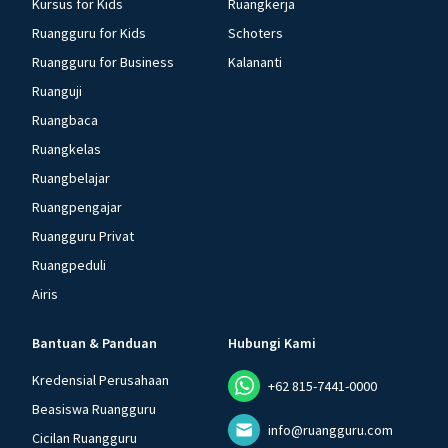
Kursus for Kids
Ruangkerja
Ruangguru for Kids
Schoters
Ruangguru for Business
Kalananti
Ruanguji
Ruangbaca
Ruangkelas
Ruangbelajar
Ruangpengajar
Ruangguru Privat
Ruangpeduli
Airis
Bantuan & Panduan
Hubungi Kami
Kredensial Perusahaan
+62 815-7441-0000
Beasiswa Ruangguru
info@ruangguru.com
Cicilan Ruangguru