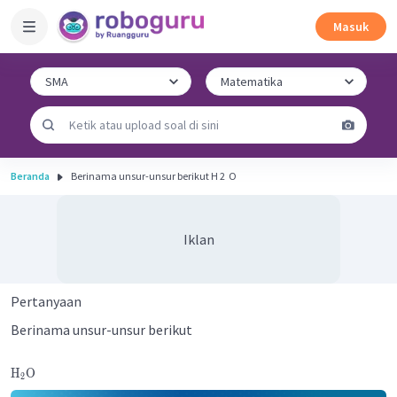
Masuk
Beranda
Berinama unsur-unsur berikut H 2 ​ O
Iklan
Pertanyaan
Berinama unsur-unsur berikut
H
O
2