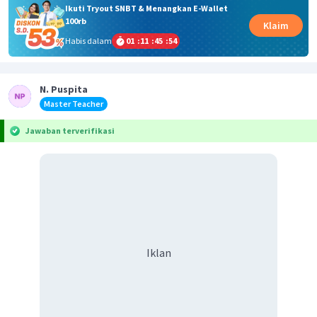
Ikuti Tryout SNBT & Menangkan E-Wallet
100rb
Klaim
Habis dalam
01
:
11
:
45
:
54
N. Puspita
Master Teacher
Jawaban terverifikasi
Iklan