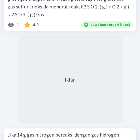
gas sulfur trioksida menurut reaksi: 2 S O 2 ​ ( g ) + O 2 ​ ( g )
→ 2 S O 3 ​ ( g ) Gas ...
1
4.3
Jawaban terverifikasi
Iklan
Jika 14 g gas nitrogen bereaksi dengan gas hidrogen