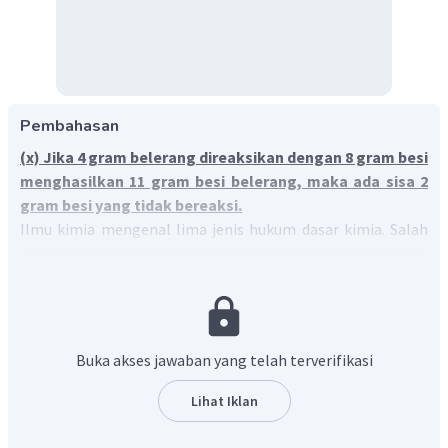
Pembahasan
(x) Jika 4 gram belerang direaksikan dengan 8 gram besi
menghasilkan 11 gram besi belerang, maka ada sisa 2
gram besi yang tidak bereaksi.
Ilmu kimia mengenal lima jenis hukum dasar kimia. Salah
satunya adalah hukum Lavoisier yang menyatakan bahwa
"
massa zat sebelum dan sesudah reaksi adalah sama
".
Hukum ini juga disebut sebagai hukum kekekalan massa.
Penyelesaian soal di atas menggunakan dapat konsep
hukum kekekalan massa.
Buka akses jawaban yang telah terverifikasi
Jika 4 gram belerang direaksikan dengan 8 gram besi
menghasilkan 11 gram besi belerang, maka ada sisa besi
Lihat Iklan
yang tidak bereaksi sebagai berikut.