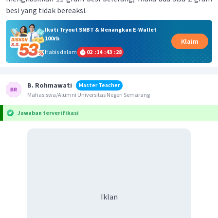
besi yang tidak bereaksi.
Ikuti Tryout SNBT & Menangkan E-Wallet
100rb
Klaim
Habis dalam
02
:
14
:
43
:
28
B. Rohmawati
Master Teacher
Mahasiswa/Alumni Universitas Negeri Semarang
Jawaban terverifikasi
Iklan