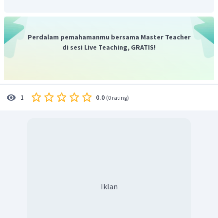
massa
sebelum
reaksi
=
massa
sesudah
reaksi
massa
S
+
massa
Fe
=
massa
FeS
+
sisa
Fe
4
g
+
8
g
=
11
g
+
sisa
Fe
Perdalam pemahamanmu bersama Master Teacher
sisa
Fe
=
1
g
di sesi Live Teaching, GRATIS!
Berdasarkan perhitungan tersebut, terdapat 1 gram sisa
zat yang tidak bereaksi. Sehingga, pernyataan pada soal
adalah
salah.
0.0
1
(
0 rating
)
Iklan