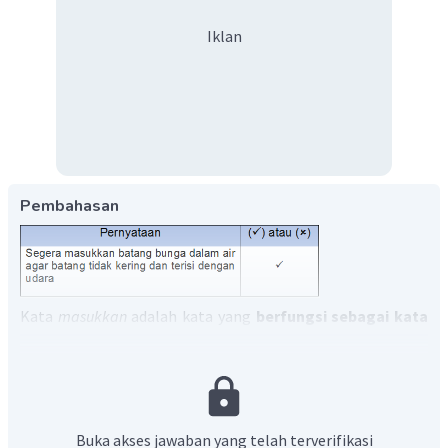
Iklan
Pembahasan
Kata
masukkan
adalah kata yang
berfungsi sebagai kata
perintah atau imperatif
. Hal ini dapat dilihat dari adanya
imbuhan -kan yang menjadi salah satu ciri kata perintah
atau imperatif.
Dengan demikian, jawaban yang tepat adalah
(bisa).
ü
Buka akses jawaban yang telah terverifikasi