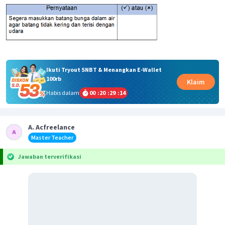
Ikuti Tryout SNBT & Menangkan E-Wallet
100rb
Klaim
Habis dalam
00
:
20
:
29
:
14
A. Acfreelance
Master Teacher
Jawaban terverifikasi