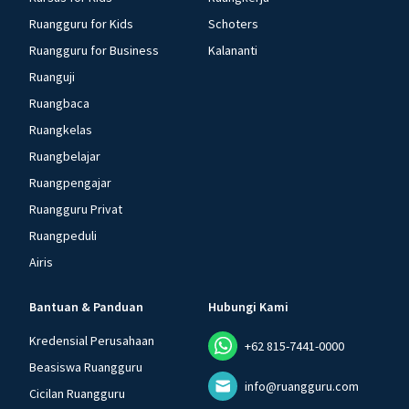
Ruangguru for Kids
Schoters
Ruangguru for Business
Kalananti
Ruanguji
Ruangbaca
Ruangkelas
Ruangbelajar
Ruangpengajar
Ruangguru Privat
Ruangpeduli
Airis
Bantuan & Panduan
Hubungi Kami
Kredensial Perusahaan
+62 815-7441-0000
Beasiswa Ruangguru
info@ruangguru.com
Cicilan Ruangguru