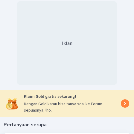
Iklan
Klaim Gold gratis sekarang!
Dengan Gold kamu bisa tanya soal ke Forum
sepuasnya, lho.
Pertanyaan serupa