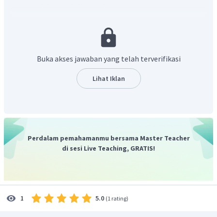
karena selalu menjadi atom karbon nomor satu.
Maka, namanya adalah: 2-metil propanal
Buka akses jawaban yang telah terverifikasi
Lihat Iklan
Perdalam pemahamanmu bersama Master Teacher
di sesi Live Teaching, GRATIS!
5.0
1
(
1 rating
)