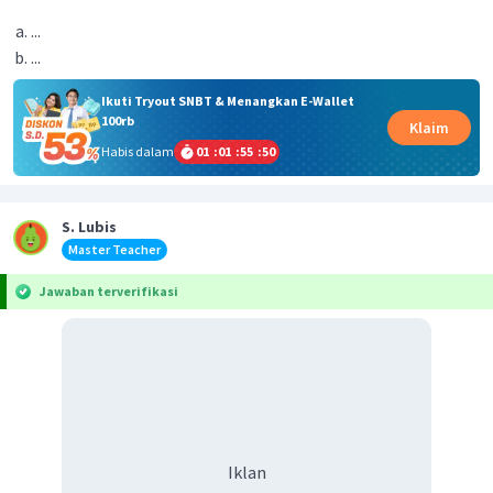
...
...
Ikuti Tryout SNBT & Menangkan E-Wallet
100rb
Klaim
Habis dalam
01
:
01
:
55
:
50
S. Lubis
Master Teacher
Jawaban terverifikasi
Iklan