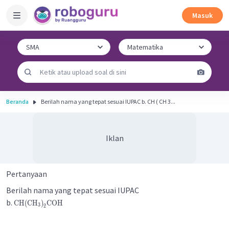
Masuk
Beranda
Berilah nama yang tepat sesuai IUPAC b. CH ( CH 3...
Iklan
Pertanyaan
Berilah nama yang tepat sesuai IUPAC
b.
CH
(
CH
)
COH
3
2