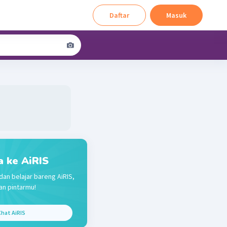
Daftar
Masuk
a ke AiRIS
dan belajar bareng AiRIS,
n pintarmu!
hat AiRIS