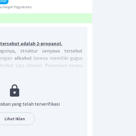
cher
s Negeri Yogyakarta
tersebut adalah 2-propanol.
gsinya, struktur senyawa tersebut
longan
alkohol
karena memiliki gugus
disebut juga alkanol. Penamaan secara
eperti penamaan pada alkana dengan
enjadi "
o
l".
adalah sebagai berikut:
 terpanjang yang mengandung gugus
aban yang telah terverifikasi
ma seperti nama alkananya dengan
 dengan akhiran "
ol
"
Lihat Iklan
−
OH
t gugus
diberi nomor serendah