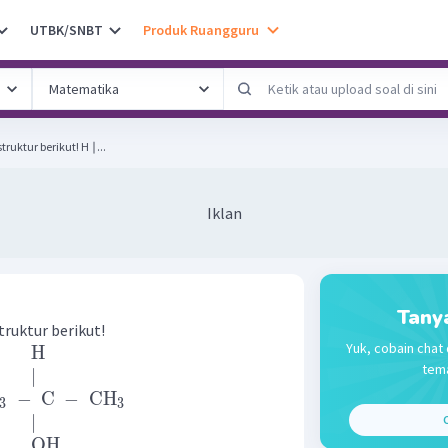
UTBK/SNBT
Produk Ruangguru
Berilah nama (sistematik) struktur berikut! H ∣...
Iklan
Tany
truktur berikut!
Yuk, cobain chat 
H
tema
∣
−
C
−
CH
3
3
∣
C
OH