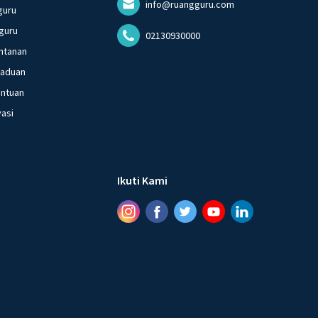
info@ruangguru.com
guru
guru
02130930000
ntanan
gaduan
entuan
vasi
Ikuti Kami