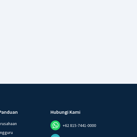
Panduan
Hubungi Kami
erusahaan
+62 815-7441-0000
angguru