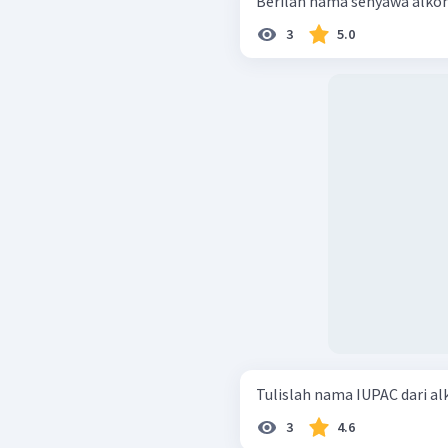
3
5.0
Tulislah nama IUPAC dari al
3
4.6