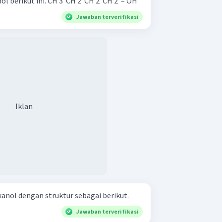
Berilah nama senyawa alkohol berikut ini. CH 3 ​ CH 2 ​ CH 2 ​ CH 2 ​ – OH
Jawaban terverifikasi
Iklan
kanol dengan struktur sebagai berikut.
Jawaban terverifikasi