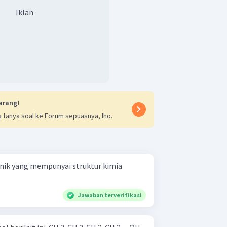
Iklan
arang!
 tanya soal ke Forum sepuasnya, lho.
nik yang mempunyai struktur kimia
Jawaban terverifikasi