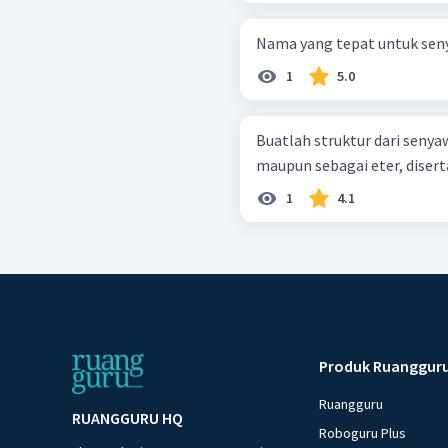
Nama yang tepat untuk seny
1
5.0
Buatlah struktur dari senyawa
maupun sebagai eter, diser
1
4.1
Produk Ruanggur
Ruangguru
RUANGGURU HQ
Roboguru Plus