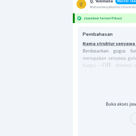
Q. 'Ainillana
Master Tea
Q'
Mahasiswa/Alumni Universita
Jawaban terverifikasi
Pembahasan
Nama struktur senyawa 
Berdasarkan gugus fun
merupakan senyawa go
−
OH
fungsi
. Alkohol 
IUPAC alkohol, sama s
mengganti akhinan "
a
" m
Tata nama IUPAC alkohol 
Pilih rantai karbon
Buka akses jaw
−
OH
dan diberi na
mengganti akhiran "a"
Atom C yang mengika
mungkin.