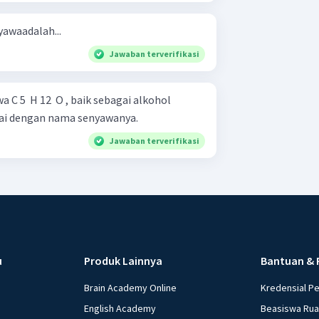
awaadalah...
Jawaban terverifikasi
 C 5 ​ H 12 ​ O , baik sebagai alkohol
tai dengan nama senyawanya.
Jawaban terverifikasi
u
Produk Lainnya
Bantuan & 
Brain Academy Online
Kredensial P
English Academy
Beasiswa Ru