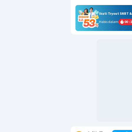
Ikuti Tryout SNBT 
Habis dalam
00
:
1