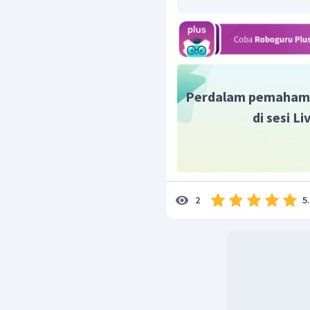
Jika terdapat cabang,
Berdasarkan aturan ta
senyawa tersebut adalah
1
Perdalam pemaham
CH
di sesi L
5
2