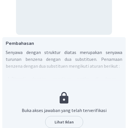
Pembahasan
Senyawa dengan struktur diatas merupakan senyawa
turunan benzena dengan dua substituen. Penamaan
benzena dengan dua substituen mengikuti aturan berikut :
Diawali dengan penulisan angka di depan
gugus/substituen diikuti nama benzena sebagai
nama induk
Penomoran diawali dari salah satu substituen ke arah
substitusi lain yang paling deket
Buka akses jawaban yang telah terverifikasi
Cara lain, menggunakan sistem
orto (1,2), meta (1,3),
para (1,4)
untuk menunjukkan letak kedua gugus atau
Lihat Iklan
substituen dalam cincin benzena.