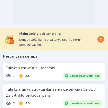
−
CH
Gugus
dapat dianggap sebagai gugus utama,
3
−
CH
senyawa benzena dengan gugus utama
diberi
3
penamaan sebagai senyawa
toluena.
Jika senyawa utama
−
Cl
adalah toluena, maka gugus
adalah gugus cabang
C
pada atom
nomer 3. Sehingga, nama struktur diatas
adalah 3-kloro toluena atau
m-
kloro toluena karena
Klaim Gold gratis sekarang!
C
substituen terletak pada atom
nomor 1 dan 3.
Dengan Gold kamu bisa tanya soal ke Forum
Jadi, nama senyawa dengan struktur pada soal adalah
sepuasnya, lho.
3-kloro toluena atau
m
-kloro toluena.
Pertanyaan serupa
Tuliskan struktur! sulfonamid
1
3.5
Jawaban terverifikasi
Tuliskan rumus struktur dari senyawa-senyawa berikut!
2,3,6-trikloronitrobenzena
2
4.5
Jawaban terverifikasi