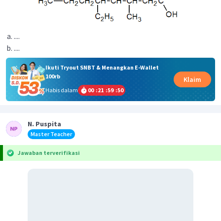
....
....
Ikuti Tryout SNBT & Menangkan E-Wallet
100rb
Klaim
Habis dalam
00
:
21
:
59
:
50
N. Puspita
Master Teacher
Jawaban terverifikasi