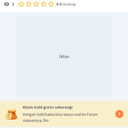
0.0
2
(
0 rating
)
Iklan
Klaim Gold gratis sekarang!
Dengan Gold kamu bisa tanya soal ke Forum
sepuasnya, lho.