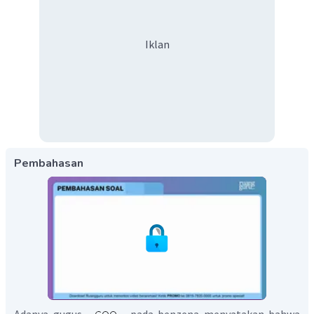
Iklan
Pembahasan
Adanya gugus
pada benzena menyatakan bahwa