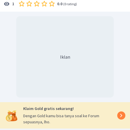
0.0
1
(
0 rating
)
Iklan
Klaim Gold gratis sekarang!
Dengan Gold kamu bisa tanya soal ke Forum
sepuasnya, lho.