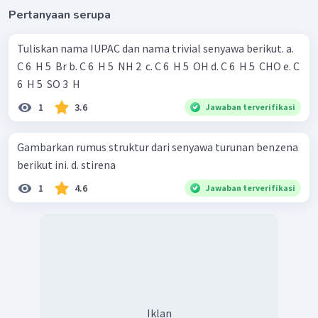
Pertanyaan serupa
Tuliskan nama IUPAC dan nama trivial senyawa berikut. a.
C 6 ​ H 5 ​ Br b. C 6 ​ H 5 ​ NH 2 ​ c. C 6 ​ H 5 ​ OH d. C 6 ​ H 5 ​ CHO e. C
6 ​ H 5 ​ SO 3 ​ H
1
3.6
Jawaban terverifikasi
Gambarkan rumus struktur dari senyawa turunan benzena
berikut ini. d. stirena
1
4.6
Jawaban terverifikasi
Iklan