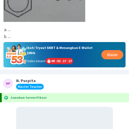
...
...
Ikuti Tryout SNBT & Menangkan E-Wallet
100rb
Klaim
Habis dalam
00
:
02
:
17
:
26
N. Puspita
Master Teacher
Jawaban terverifikasi