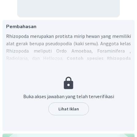
Pembahasan
Rhizopoda merupakan protista mirip hewan yang memiliki
alat gerak berupa pseudopodia (kaki semu). Anggota kelas
Rhizopoda meliputi Ordo Amoebaa, Foraminifera ,
Radiolaria, dan Hellozoa.
Contoh spesies Rhizopoda
diantaranya
Globigerina, Podocytris,
dan
Entamoeba coli
.
Buka akses jawaban yang telah terverifikasi
Lihat Iklan