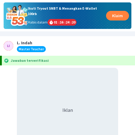
Ikuti Tryout SNBT & Menangkan E-Wallet
100rb
Klaim
Habis dalam
01
:
16
:
24
:
19
L. Indah
Master Teacher
Jawaban terverifikasi
Iklan