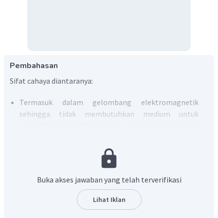
Pembahasan
Sifat cahaya diantaranya:
Termasuk dalam gelombang elektromagnetik
sehingga tidak membutuhkan medium untuk
merambat. Contohnya cahaya matahari yang sampai
ke bumi.
Dapat dipantulkan, contohnya adalah dengan
mengarahkan cahaya ke permukaan mengkilat
seperti cermin.
Buka akses jawaban yang telah terverifikasi
Dapat dibiaskan, contohnya adalah dengan
mengarahkan cahaya melewati lapisan transparan
Lihat Iklan
seperti air, atau lensa.