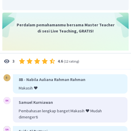
Oleh karena itu, jawaban yang benar adalah A.
Perdalam pemahamanmu bersama Master Teacher
di sesi Live Teaching, GRATIS!
4.6
3
(
12 rating
)
8-
8B - Nabila Auliana Rahman Rahman
Makasih ❤️
Samuel Kurniawan
Pembahasan lengkap banget Makasih ❤️ Mudah
dimengerti