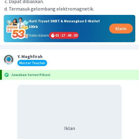
Dapat dibiaskan.
Termasuk gelombang elektromagnetik.
Ikuti Tryout SNBT & Menangkan E-Wallet
100rb
Klaim
Habis dalam
01
:
17
:
43
:
33
Y. Maghfirah
Master Teacher
Jawaban terverifikasi
Iklan