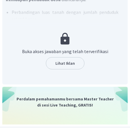
Perbandingan luas tanah dengan jumlah penduduk
relatif besar.
Rendahnya tingkat kesehatan, tingkat pendapatan,
dan keterampilan kerja penduduk desa.
Tingkat kematian penduduk yang tinggi.
Kurangnya sumber daya manusia dalam
Buka akses jawaban yang telah terverifikasi
melaksanakan pembangunan.
Kurangnya prasarana desa.
Lihat Iklan
Berdasarkan penjelasan diatas maka yang
bukan merupakan masalah-masalah yang ada di desa
berkaitan dengan kehidupan masyarakat adalah masih
banyak lembaga ekonomi masyarakat yang belum
Perdalam pemahamanmu bersama Master Teacher
berfungsi sebagaimana mestinya karena itu termasuk
di sesi Live Teaching, GRATIS!
kedalam kendala yang dihadapi pemerintah desa.
Jadi, jawaban yang tepat adalah E.