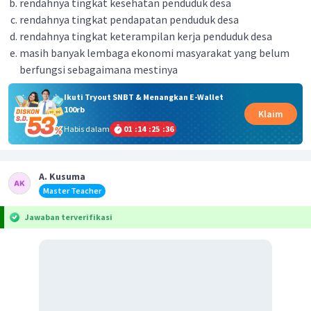
rendahnya tingkat kesehatan penduduk desa
rendahnya tingkat pendapatan penduduk desa
rendahnya tingkat keterampilan kerja penduduk desa
masih banyak lembaga ekonomi masyarakat yang belum
berfungsi sebagaimana mestinya
Ikuti Tryout SNBT & Menangkan E-Wallet
100rb
Klaim
Habis dalam
01
:
14
:
25
:
36
A. Kusuma
Master Teacher
Jawaban terverifikasi