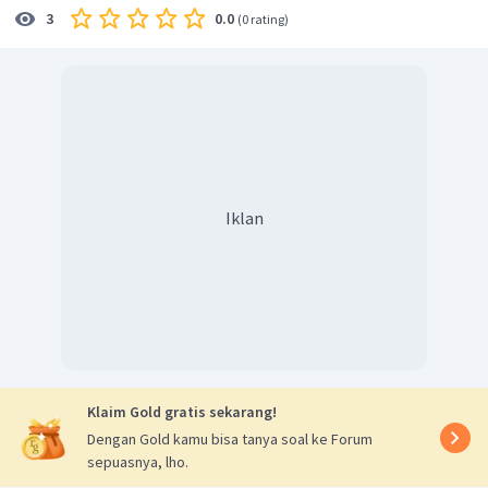
0.0
3
(
0 rating
)
Iklan
Klaim Gold gratis sekarang!
Dengan Gold kamu bisa tanya soal ke Forum
sepuasnya, lho.