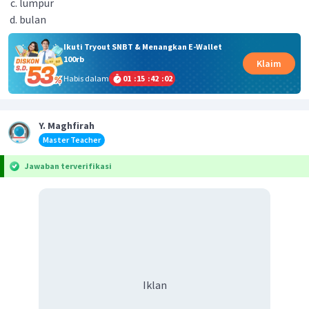
lumpur
bulan
Ikuti Tryout SNBT & Menangkan E-Wallet
100rb
Klaim
Habis dalam
01
:
15
:
42
:
02
Y. Maghfirah
Master Teacher
Jawaban terverifikasi
Iklan