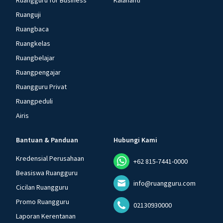
Ruangguru for Business
Kalananti
Ruanguji
Ruangbaca
Ruangkelas
Ruangbelajar
Ruangpengajar
Ruangguru Privat
Ruangpeduli
Airis
Bantuan & Panduan
Hubungi Kami
Kredensial Perusahaan
+62 815-7441-0000
Beasiswa Ruangguru
info@ruangguru.com
Cicilan Ruangguru
Promo Ruangguru
02130930000
Laporan Kerentanan