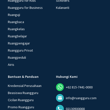
Ruangguru for Kids
Schoters
Ruangguru for Business
Kalananti
Ruanguji
Ruangbaca
Ruangkelas
Ruangbelajar
Ruangpengajar
Ruangguru Privat
Ruangpeduli
Airis
Bantuan & Panduan
Hubungi Kami
Kredensial Perusahaan
+62 815-7441-0000
Beasiswa Ruangguru
info@ruangguru.com
Cicilan Ruangguru
Promo Ruangguru
02130930000