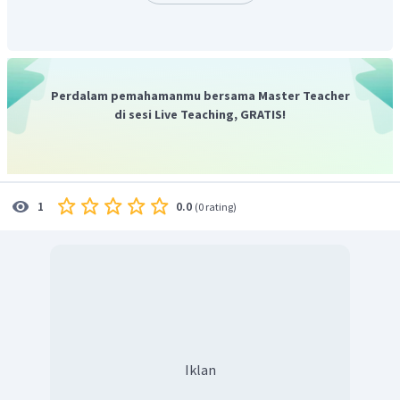
Jadi, jawaban benar adalah C.
Perdalam pemahamanmu bersama Master Teacher
di sesi Live Teaching, GRATIS!
0.0
1
(
0 rating
)
Iklan