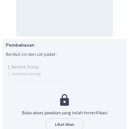
Pembahasan
Berikut ciri dari zat padat :
Bentuk Tetap.
Volume tetap.
Letak partikel berdekatan.
Gerakan partikel tidak bebas.
Gaya partikel sangat kuat.
Susunan partikel sangat berdekatan.
Tidak dapat dimampatkan.
Buka akses jawaban yang telah terverifikasi
Jadi, yang bukan sifat zat padat adalah volumenya
Lihat Iklan
berubah-berubah.