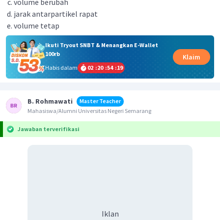
volume berubah
jarak antarpartikel rapat
volume tetap
Ikuti Tryout SNBT & Menangkan E-Wallet
100rb
Klaim
Habis dalam
02
:
20
:
54
:
19
B. Rohmawati
Master Teacher
Mahasiswa/Alumni Universitas Negeri Semarang
Jawaban terverifikasi
Iklan