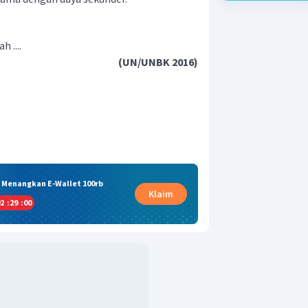
 ....
(UN/UNBK 2016)
& Menangkan E-Wallet 100rb
Klaim
2
:
29
:
00