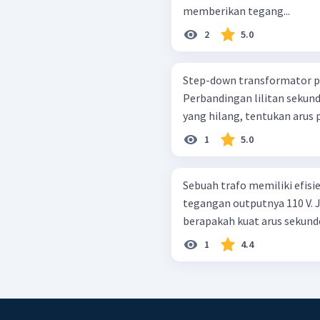
memberikan tegang...
2
5.0
Step-down transformator pa
Perbandingan lilitan sekunde
yang hilang, tentukan arus 
1
5.0
Sebuah trafo memiliki efisi
tegangan outputnya 110 V. J
berapakah kuat arus sekund
1
4.4