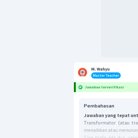
M. Wahyu
Master Teacher
Jawaban terverifikasi
Pembahasan
Jawaban yang tepat unt
Transformator (atau tra
menaikkan atau menurunka
Tipe trafo ada dua, yakn