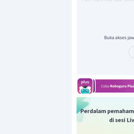
trafo penurun tegangan 
efisiensi sama dengan 1
sama dengan daya sekund
Dengan demikian, pernya
(4).
Buka akses jaw
Oleh karena itu, jawaba
Perdalam pemaham
di sesi L