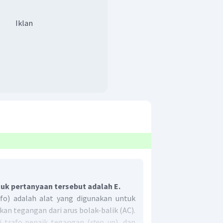
Iklan
uk pertanyaan tersebut adalah E.
fo) adalah alat yang digunakan untuk
n tegangan dari arus bolak-balik (AC).
i trafo penaik tegangan (
step up
), dan