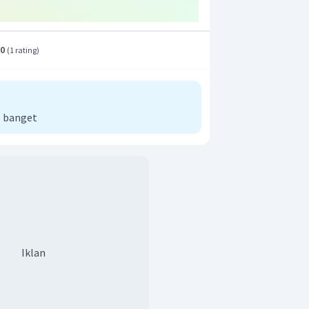
.0
(
1 rating
)
 banget
Iklan