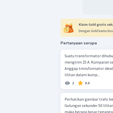
Klaim Gold gratis sek
Dengan Gold kamu bisa
Pertanyaan serupa
Suatu transformator dihub
mengirim 25 A. Kumparan s
Anggap tmnsfonnator ideal
lilitan dalam kump...
2
0.0
Perhatikan gambar trafo berikut! Gulungan primer 
Gulungan sekunder 50 lilita
maka berapa besar tegangan