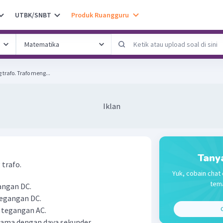
UTBK/SNBT
Produk Ruangguru
Berikut pernyataan tentang trafo. Trafo meng...
Iklan
Tany
 trafo.
Yuk, cobain chat 
tema
angan DC.
tegangan DC.
 tegangan AC.
C
 sama dengan daya sekunder.