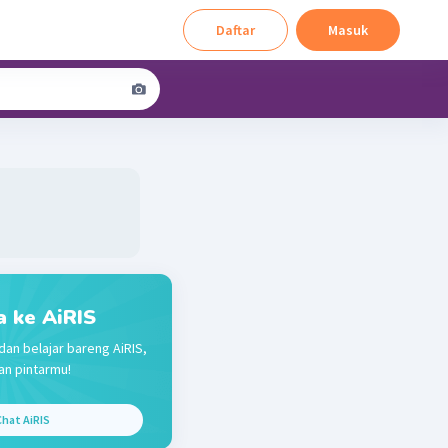
Daftar
Masuk
a ke AiRIS
dan belajar bareng AiRIS,
n pintarmu!
hat AiRIS