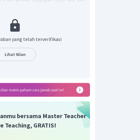
(
step down
). Sebuah trafo ideal memiliki
 atau 100%, yang artinya daya primer
er.
taan yang benar adalah nomor (3) dan
aban yang telah terverifikasi
n yang benar adalah E.
Lihat Iklan
anmu bersama Master Teacher
ive Teaching, GRATIS!