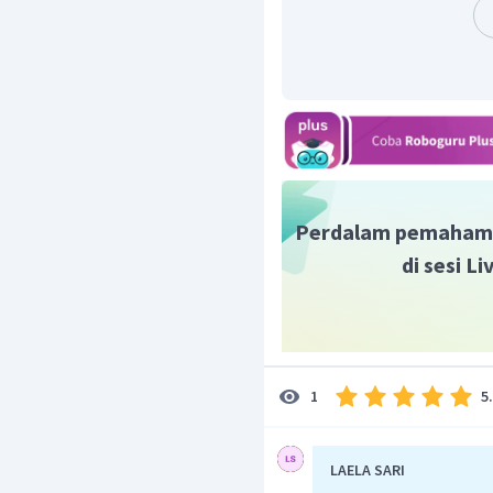
memperkuat ataupun m
Penegasan ulang pe
bagian yang berisi pen
Maka dari itu, piliha
teks eksposisi adalah k
Dengan demikian, jawab
Perdalam pemaham
di sesi L
5
1
LAELA SARI