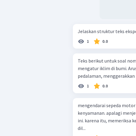
Jelaskan struktur teks eksp
1
0.0
Teks berikut untuk soal nomor 13 dan 14 Laut 
mengatur iklim di bumi. Aru
pedalaman, menggerakkan air
1
0.0
mengendarai sepeda motor u
kenyamanan. apalagi menje
ini. karena itu, memeriksa 
dil...