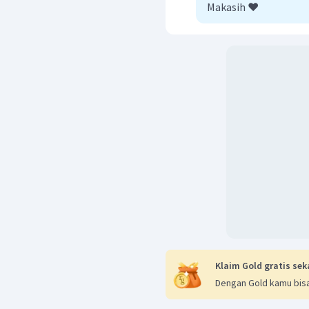
Makasih ❤️
Klaim Gold gratis sek
Dengan Gold kamu bisa