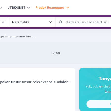
UTBK/SNBT
Produk Ruangguru
upakan unsur-unsur teks ...
Iklan
Tany
akan unsur-unsur teks eksposisi adalah....
Yuk, cobain chat 
tema
C