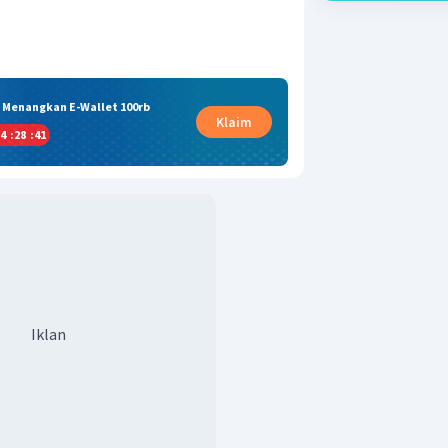
& Menangkan E-Wallet 100rb
Klaim
4
:
28
:
40
Iklan