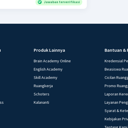
Jawaban terverifikasi
u
Produk Lainnya
Bantuan & 
Brain Academy Online
Kredensial P
English Academy
Beasiswa Ru
Skill Academy
Cicilan Ruang
Ruangkerja
Promo Ruang
Schoters
Laporan Kere
ess
Kalananti
Layanan Pen
Syarat & Ket
Kebijakan Pri
Tentang Kami