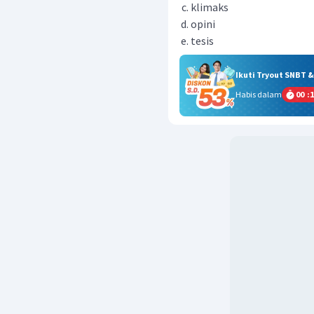
klimaks
opini
tesis
Ikuti Tryout SNBT 
Habis dalam
00
:
1