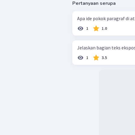
Pertanyaan serupa
Apa ide pokok paragraf di a
1
1.0
Jelaskan bagian teks ekspos
1
3.5