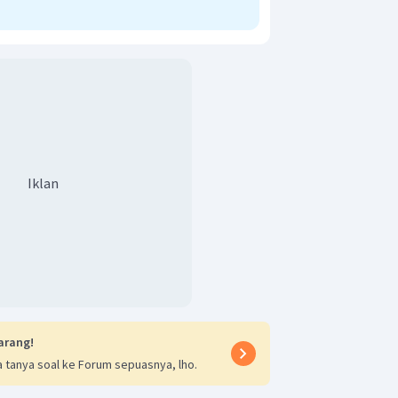
Iklan
arang!
 tanya soal ke Forum sepuasnya, lho.