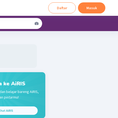
Daftar
Masuk
a ke AiRIS
dan belajar bareng AiRIS,
n pintarmu!
hat AiRIS