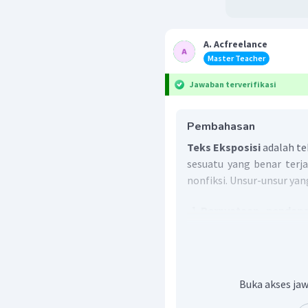
A. Acfreelance
Master Teacher
Jawaban terverifikasi
Pembahasan
Teks Eksposisi
adalah te
sesuatu yang benar terja
nonfiksi. Unsur-unsur yan
Pernyataan pendapat
teks yang berisikan
penulis. Bagian ini 
pembuka.
Argumentasi
merupak
Buka akses jaw
yang dapat mempe