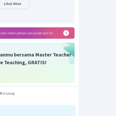
enolak suatu gagasan.
Lihat Iklan
ndapat (rekomendasi)
merupakan
egasan ulang pendapat dari penulis.
n yang bukan merupakan unsur-unsur
limaks.
an yang tepat adalah C.
anmu bersama Master Teacher
ive Teaching, GRATIS!
.0
(
3 rating
)