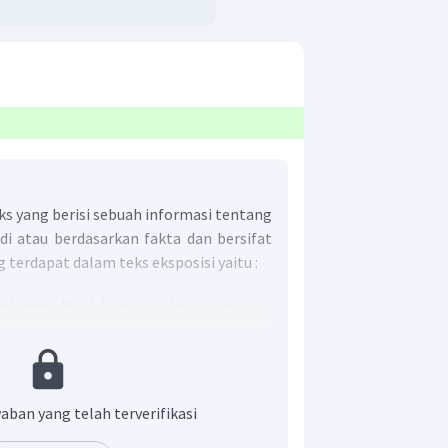
ks yang berisi sebuah informasi tentang
di atau berdasarkan fakta dan bersifat
g terdapat dalam teks eksposisi yaitu :
/opini (tesis)
merupakan bagian
 pernyataan pendapat (tesis) sang
juga biasa disebut sebagai bagian
an bagian yang berisikan alasan
aban yang telah terverifikasi
rkuat argumen penulis dalam