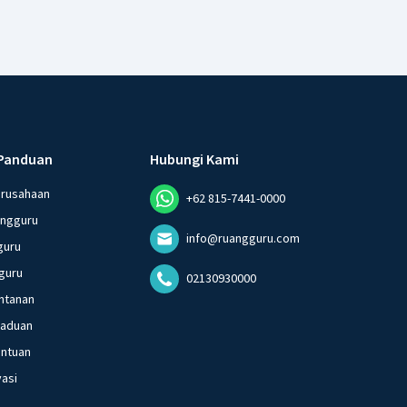
Panduan
Hubungi Kami
erusahaan
+62 815-7441-0000
angguru
info@ruangguru.com
guru
guru
02130930000
ntanan
gaduan
entuan
vasi