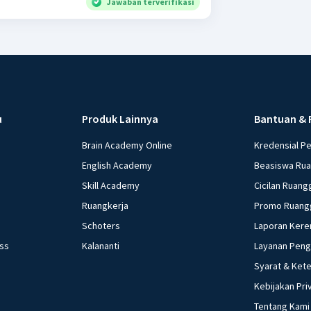
Jawaban terverifikasi
u
Produk Lainnya
Bantuan & 
Brain Academy Online
Kredensial P
English Academy
Beasiswa Ru
Skill Academy
Cicilan Ruang
Ruangkerja
Promo Ruang
Schoters
Laporan Kere
ess
Kalananti
Layanan Pen
Syarat & Ket
Kebijakan Pri
Tentang Kami