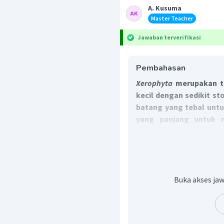
A. Kusuma
Master Teacher
Jawaban terverifikasi
Pembahasan
Xerophyta
merupakan 
kecil dengan sedikit s
batang yang tebal untu
yang panjang untuk 
tumbuhan
kaktus.
Jadi, jawaban yang tepa
Buka akses jaw