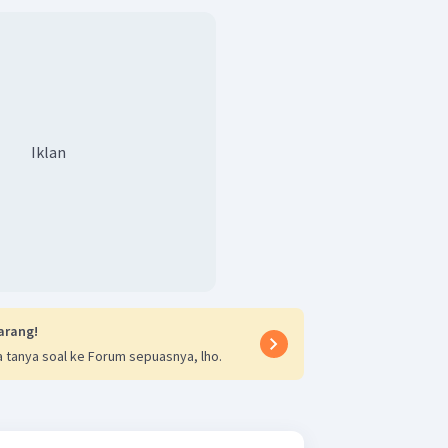
Iklan
arang!
 tanya soal ke Forum sepuasnya, lho.