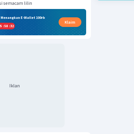
isi semacam lilin
& Menangkan E-Wallet 100rb
Klaim
5
:
58
:
32
Iklan