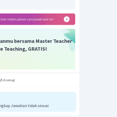
anmu bersama Master Teacher
ive Teaching, GRATIS!
.2
(
4 rating
)
ngkap Jawaban tidak sesuai