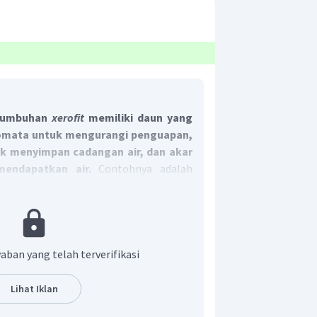
tumbuhan
xerofit
memiliki daun yang
tomata untuk mengurangi penguapan,
k menyimpan cadangan air, dan akar
mendapatkan air.
Contohnya adalah
t adalah A.
aban yang telah terverifikasi
Lihat Iklan