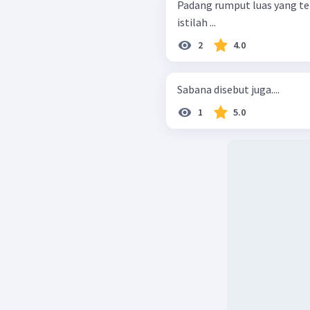
Padang rumput luas yang ter
istilah ...
2
4.0
Sabana disebut juga....
1
5.0