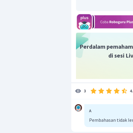
Perdalam pemaham
di sesi L
4
3
A
Pembahasan tidak le