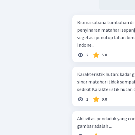
Bioma sabana tumbuhan di 
penyinaran matahari sepanj
vegetasi penutup lahan ber
Indone...
2
5.0
Karakteristik hutan: kadar garam tinggi daerah padang rumput luas
sinar matahari tidak sampai ke tanah ditemui di d
sedikit Karakteristik hut
1
0.0
Aktivitas penduduk yang co
gambar adalah ...