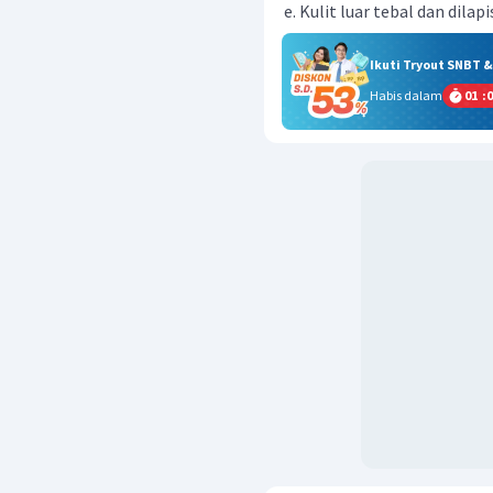
Kulit luar tebal dan dilap
Ikuti Tryout SNBT 
Habis dalam
01
:
0