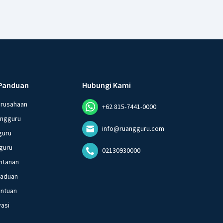
Panduan
Hubungi Kami
erusahaan
+62 815-7441-0000
angguru
info@ruangguru.com
guru
guru
02130930000
ntanan
gaduan
entuan
vasi