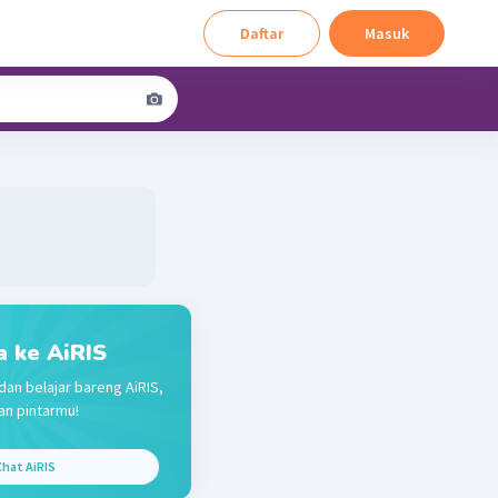
Daftar
Masuk
a ke AiRIS
dan belajar bareng AiRIS,
n pintarmu!
hat AiRIS