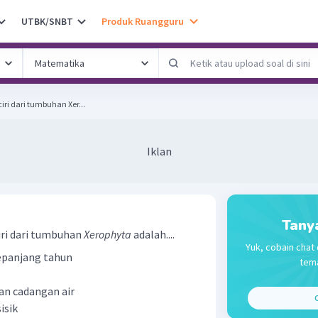
UTBK/SNBT
Produk Ruangguru
ciri dari tumbuhan Xer...
Iklan
Tany
ciri dari tumbuhan
Xerophyta
adalah....
Yuk, cobain chat 
sepanjang tahun
tema
n cadangan air
C
isik