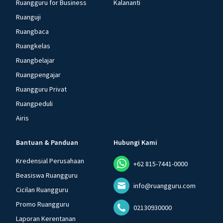
Ruangguru for Business
Kalananti
Ruanguji
Ruangbaca
Ruangkelas
Ruangbelajar
Ruangpengajar
Ruangguru Privat
Ruangpeduli
Airis
Bantuan & Panduan
Hubungi Kami
Kredensial Perusahaan
+62 815-7441-0000
Beasiswa Ruangguru
info@ruangguru.com
Cicilan Ruangguru
Promo Ruangguru
02130930000
Laporan Kerentanan