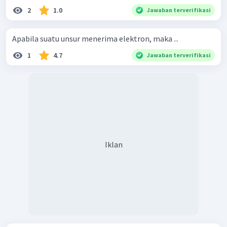
2
1.0
Jawaban terverifikasi
Apabila suatu unsur menerima elektron, maka ...
1
4.7
Jawaban terverifikasi
Iklan