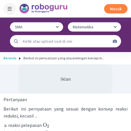
Masuk
Beranda
Berikut ini pernyataan yang sesuaidengan konsep re...
Iklan
Pertanyaan
Berikut ini pernyataan yang sesuai dengan konsep reaksi
reduksi,
kecuali
...
O
reaksi pelepasan
2
−