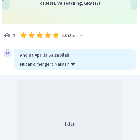
di sesi Live Teaching, GRATIS!
5.0
2
(
3 rating
)
Andina Aprilia Salsabilah
Mudah dimengerti Makasih ❤️
Iklan