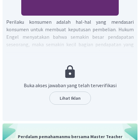
Perilaku konsumen adalah hal-hal yang mendasari
konsumen untuk membuat keputusan pembelian. Hukum
Engel menyatakan bahwa semakin besar pendapatan
seseorang, maka semakin kecil bagian pendapatan yang
digunakan untuk konsumsi makanan. Menurut Hukum
Engel seseorang yang pendapatannya meningkat dia akan
cenderung meningkatkan pula bagian pendapatan untuk
ditabung dan bagian pendapatan untuk konsumsi makanan
akan berkurang. Seseorang yang mendapatkan promosi
Buka akses jawaban yang telah terverifikasi
jabatan berarti seseorang tersebut mendapatkan jabatan
yang lebih tinggi, sehingga pendapatannya juga pasti akan
Lihat Iklan
meningkat. Jadi, contoh
perilaku menurut Hukum Engel
yang benar adalah Anton menambah tabungan tiap
bulannya setelah mendapat promosi jabatan.
Jadi, jawaban yang benar adalah B.
Perdalam pemahamanmu bersama Master Teacher