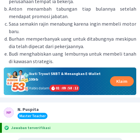
perusahaan tempat ia bekerja.
Anton menambah tabungan tiap bulannya setelah
mendapat promosi jabatan.
Sasa semakin rajin menabung karena ingin membeli motor
baru.
Burhan memperbanyak uang untuk ditabungnya meskipun
dia telah dipecat dari pekerjaannya.
Budi menghabiskan uang lemburnya untuk membeli tanah
di kawasan strategis.
Ikuti Tryout SNBT & Menangkan E-Wallet
100rb
Klaim
Habis dalam
01
:
09
:
58
:
12
N. Puspita
Master Teacher
Jawaban terverifikasi