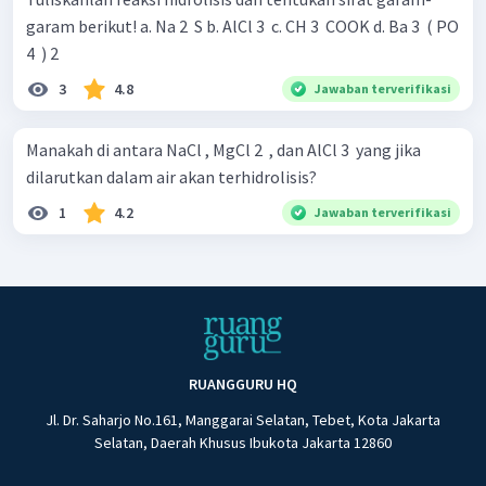
garam berikut! a. Na 2 ​ S b. AlCl 3 ​ c. CH 3 ​ COOK d. Ba 3 ​ ( PO
4 ​ ) 2 ​
3
4.8
Jawaban terverifikasi
Manakah di antara NaCl , MgCl 2 ​ , dan AlCl 3 ​ yang jika
dilarutkan dalam air akan terhidrolisis?
1
4.2
Jawaban terverifikasi
RUANGGURU HQ
Jl. Dr. Saharjo No.161, Manggarai Selatan, Tebet, Kota Jakarta
Selatan, Daerah Khusus Ibukota Jakarta 12860