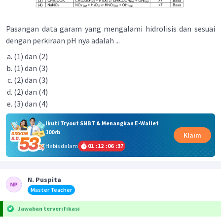
Pasangan data garam yang mengalami hidrolisis dan sesuai
dengan perkiraan pH nya adalah ...
(1) dan (2)
(1) dan (3)
(2) dan (3)
(2) dan (4)
(3) dan (4)
Ikuti Tryout SNBT & Menangkan E-Wallet
100rb
Klaim
Habis dalam
01
:
12
:
06
:
37
N. Puspita
Master Teacher
Jawaban terverifikasi