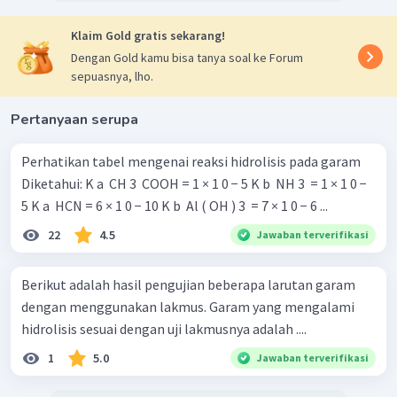
Klaim Gold gratis sekarang!
Dengan Gold kamu bisa tanya soal ke Forum
sepuasnya, lho.
Pertanyaan serupa
Perhatikan tabel mengenai reaksi hidrolisis pada garam
Diketahui: K a ​ CH 3 ​ COOH = 1 × 1 0 − 5 K b ​ NH 3 ​ = 1 × 1 0 −
5 K a ​ HCN = 6 × 1 0 − 10 K b ​ Al ( OH ) 3 ​ = 7 × 1 0 − 6 ...
22
4.5
Jawaban terverifikasi
Berikut adalah hasil pengujian beberapa larutan garam
dengan menggunakan lakmus. Garam yang mengalami
hidrolisis sesuai dengan uji lakmusnya adalah ....
1
5.0
Jawaban terverifikasi