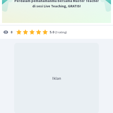
Perdalam pemahamanmu bersama Master Teacher
di sesi Live Teaching, GRATIS!
5.0
8
(
3 rating
)
Iklan