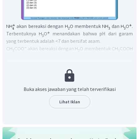
akan bereaksi dengan
membentuk
dan
.
Terbentuknya
menandakan bahwa pH dari garam
yang terbentuk adalah <7 dan bersifat asam.
akan bereaksi dengan
membentuk
dan
. Terbentuknya
menandakan bahwa pH dari
garam yang terbentuk adalah >7 dan bersifat basa.
Jadi, pasangan data garam yang mengalami hidrolisis
dan sesuai dengan perkiraan pH nya adalah (1) dan (3).
Buka akses jawaban yang telah terverifikasi
Lihat Iklan