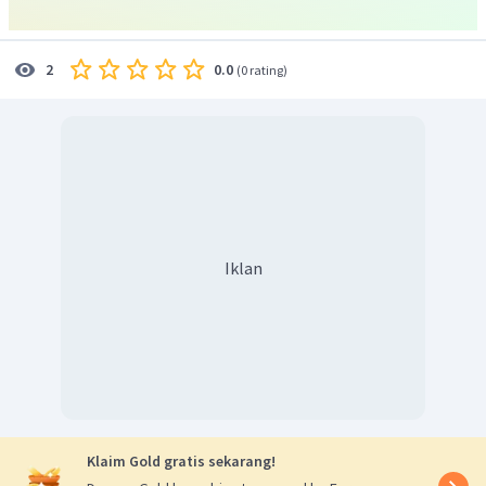
Jadi, jawaban yang tepat adalah D.
0.0
2
(
0 rating
)
Iklan
Klaim Gold gratis sekarang!