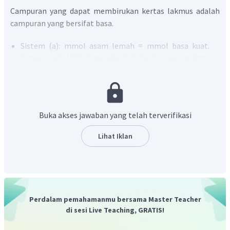
Campuran yang dapat membirukan kertas lakmus adalah
campuran yang bersifat basa.
Sistem (a): mmol asam lemah = mmol basa kuat.
Campuran ini tidak membentuk larutan penyangga,
tetapi terbentuk garam yang terhidrolisis sebagian.
pH campuran ini bersifat basa. Campuran dapat
membirukan kertas lakmus merah.
Sistem (b): mmol asam lemah < mmol basa kuat.
Buka akses jawaban yang telah terverifikasi
Campuran ini tidak membentuk larutan penyangga,
tetapi terbentuk larutan basa karena basa kuat
Lihat Iklan
tersisa di akhir reaksi. Campuran dapat membirukan
kertas lakmus merah.
Sistem (c): mmol asam lemah > mmol basa kuat.
Campuran ini membentuk larutan penyangga
asam. Campuran dapat memerahkan kertas lakmus
Perdalam pemahamanmu bersama Master Teacher
biru.
di sesi Live Teaching, GRATIS!