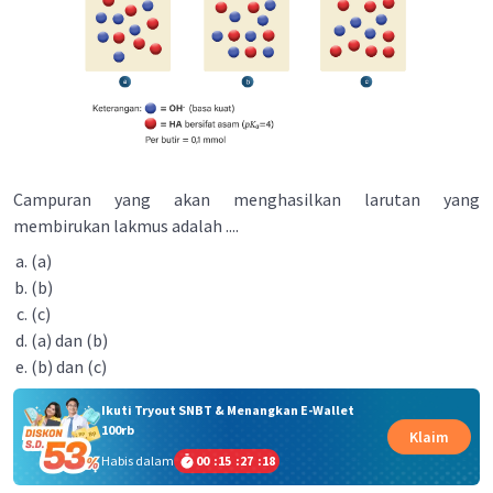
Campuran yang akan menghasilkan larutan yang
membirukan lakmus adalah ....
(a)
(b)
(c)
(a) dan (b)
(b) dan (c)
Ikuti Tryout SNBT & Menangkan E-Wallet
100rb
Klaim
Habis dalam
00
:
15
:
27
:
18