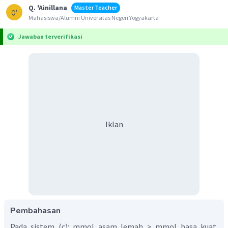
Q. 'Ainillana
Master Teacher
Q'
Mahasiswa/Alumni Universitas Negeri Yogyakarta
Jawaban terverifikasi
Iklan
Pembahasan
Pada sistem (c): mmol asam lemah > mmol basa kuat.