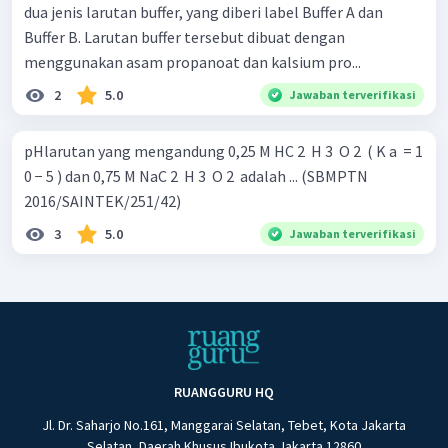
dua jenis larutan buffer, yang diberi label Buffer A dan
Buffer B. Larutan buffer tersebut dibuat dengan
menggunakan asam propanoat dan kalsium pro...
2
5.0
Jawaban terverifikasi
pHlarutan yang mengandung 0,25 M HC 2 ​ H 3 ​ O 2 ​ ( K a ​ = 1
0 − 5 ) dan 0,75 M NaC 2 ​ H 3 ​ O 2 ​ adalah ... (SBMPTN
2016/SAINTEK/251/42)
3
5.0
Jawaban terverifikasi
RUANGGURU HQ
Jl. Dr. Saharjo No.161, Manggarai Selatan, Tebet, Kota Jakarta
Selatan, Daerah Khusus Ibukota Jakarta 12860