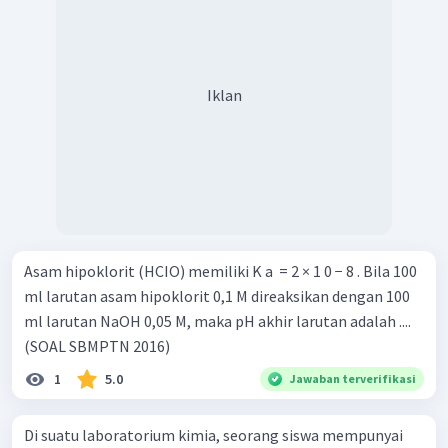
Iklan
Asam hipoklorit (HCIO) memiliki K a ​ = 2 × 1 0 − 8 . Bila 100
ml larutan asam hipoklorit 0,1 M direaksikan dengan 100
ml larutan NaOH 0,05 M, maka pH akhir larutan adalah ....
(SOAL SBMPTN 2016)
1
5.0
Jawaban terverifikasi
Di suatu laboratorium kimia, seorang siswa mempunyai