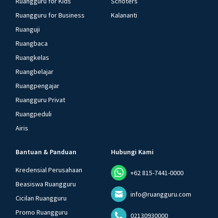
Ruangguru for Kids
Schoters
Ruangguru for Business
Kalananti
Ruanguji
Ruangbaca
Ruangkelas
Ruangbelajar
Ruangpengajar
Ruangguru Privat
Ruangpeduli
Airis
Bantuan & Panduan
Hubungi Kami
Kredensial Perusahaan
+62 815-7441-0000
Beasiswa Ruangguru
info@ruangguru.com
Cicilan Ruangguru
Promo Ruangguru
02130930000