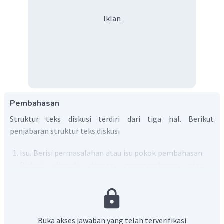
Iklan
Pembahasan
Struktur teks diskusi terdiri dari tiga hal. Berikut
penjabaran struktur teks diskusi
Isu. Berisi permasalahan atau isu pokok pembahasan.
Diskusi diawali dengan penggambaran atau
penjabaran singkat mengenai topik yang akan
dibahas. Penggambaran tersebut dapat berupa
beberapa sudut pandang yang menjadi perdebatan
secara sekilas.
Buka akses jawaban yang telah terverifikasi