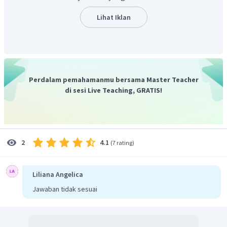
Argumen. Argumen adalah bagian dimana terjadi
penyampaian pendapat. Terdapat argumen pro
Lihat Iklan
(mendukung) dan kontra (menolak). Argumen berisi
sanggahan atau pernyataan yang menguatkan salah
satu posisi.
Kesimpulan atau saran akhir dari teks diskusi yang
berisi kesimpulan dan saran. Bisa dituangkan dalam
Perdalam pemahamanmu bersama Master Teacher
bentuk rekomendasi atau penyelesaian masalah.
di sesi Live Teaching, GRATIS!
Jadi, jawaban yang benar adalah C.
4.1
2
(
7 rating
)
Liliana Angelica
Jawaban tidak sesuai