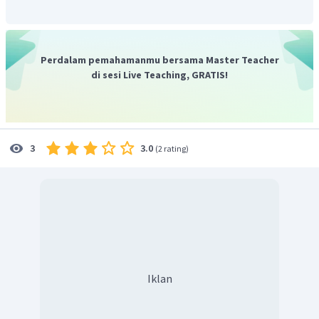
yang menyebabkan korosi adalah air dan oksigen. Faktor
yang mempercepat korosi adalah larutan garam.
Jadi, jawaban yang benar adalah D.
Perdalam pemahamanmu bersama Master Teacher
di sesi Live Teaching, GRATIS!
3.0
3
(
2 rating
)
Iklan