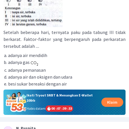
Setelah beberapa hari, ternyata paku pada tabung III tidak
berkarat. Faktor-faktor yang berpengaruh pada perkaratan
tersebut adalah ....
adanya air mendidih
adanya gas
adanya pemanasan
adanya air dan oksigen dan udara
besi sukar bereaksi dengan air
Ikuti Tryout SNBT & Menangkan E-Wallet
100rb
Klaim
Habis dalam
00
:
07
:
39
:
33
N. Puspita