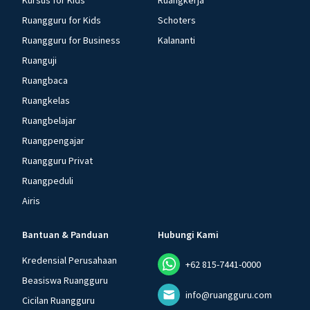
Kursus for Kids
Ruangkerja
Ruangguru for Kids
Schoters
Ruangguru for Business
Kalananti
Ruanguji
Ruangbaca
Ruangkelas
Ruangbelajar
Ruangpengajar
Ruangguru Privat
Ruangpeduli
Airis
Bantuan & Panduan
Hubungi Kami
Kredensial Perusahaan
+62 815-7441-0000
Beasiswa Ruangguru
info@ruangguru.com
Cicilan Ruangguru