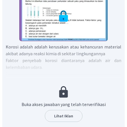
Korosi adalah adalah kerusakan atau kehancuran material
akibat adanya reaksi kimia di sekitar lingkungannya
Faktor penyebab korosi diantaranya adalah air dan
kelembaban udara.
Pada percobaan I, tanpa air dan terbuka. Meskipun tanpa
air, paku bisa mengalami korosi dikarenakan adanya
oksigen dari udara.
Percobaan II, isi air dan terbuka. Air dan udara salah satu
faktor penyebab korosi.
Buka akses jawaban yang telah terverifikasi
Percobaan IV, isi larutan garam dan terbuka. Air dan udara
merupakan faktor penyebab korosi.
Lihat Iklan
Berdasarkan beberapa percobaan di atas, faktor - faktor