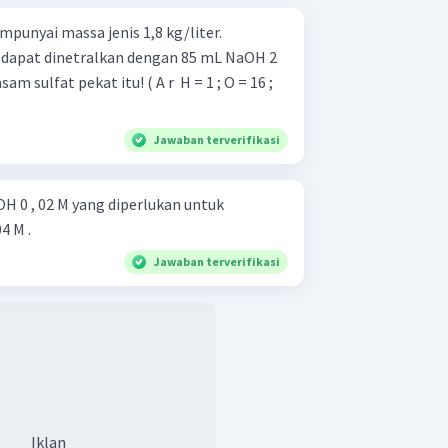
punyai massa jenis 1,8 kg/liter.
i dapat dinetralkan dengan 85 mL NaOH 2
 sulfat pekat itu! ( A r ​ H = 1 ; O = 16 ;
Jawaban terverifikasi
H 0 , 02 M yang diperlukan untuk
 , 04 M .
Jawaban terverifikasi
Iklan