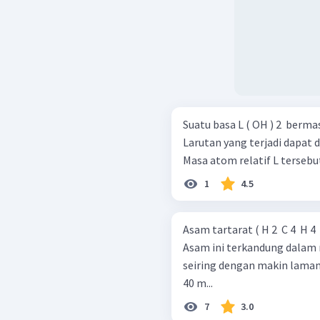
Suatu basa L ( OH ) 2 ​ berm
Larutan yang terjadi dapat d
Masa atom relatif L tersebut 
1
4.5
Asam tartarat ( H 2 ​ C 4 ​ H 
Asam ini terkandung dalam
seiring dengan makin lama
40 m...
7
3.0