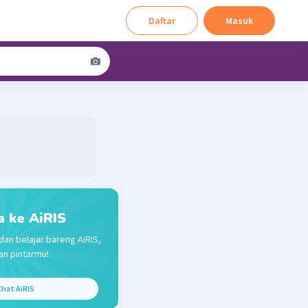
Daftar
Masuk
a ke AiRIS
dan belajar bareng AiRIS,
n pintarmu!
hat AiRIS