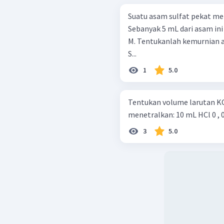
Suatu asam sulfat pekat mem
Sebanyak 5 mL dari asam in
M. Tentukanlah kemurnian asam
S...
1
5.0
Tentukan volume larutan KO
menetralkan: 10 mL HCl 0
3
5.0