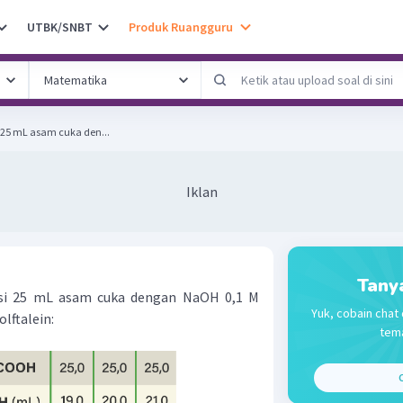
UTBK/SNBT
Produk Ruangguru
si 25 mL asam cuka den...
Iklan
Tany
trasi 25 mL asam cuka dengan NaOH 0,1 M
Yuk, cobain chat 
lftalein:
tema
C