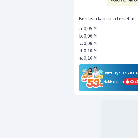
Berdasarkan data tersebut, 
0,05 M
0,06 M
0,08 M
0,10 M
0,16 M
Ikuti Tryout SNBT 
Habis dalam
02
:
1