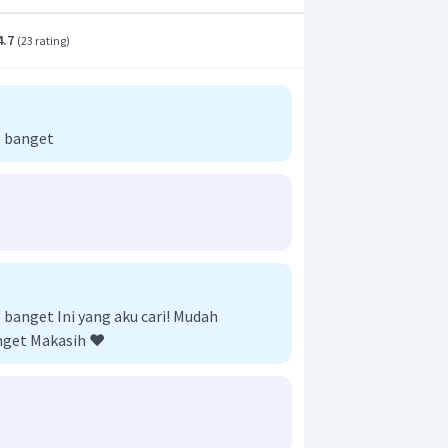
4.7
(
23 rating
)
 banget
anget Ini yang aku cari! Mudah
nget Makasih ❤️