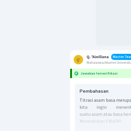
Q. 'Ainillana
Master Tea
Q'
Mahasiswa/Alumni Universita
Jawaban terverifikasi
Pembahasan
Titrasi asam basa merupa
kita ingin menen
suatu asam atau basa berd
Menentukan V NaOH: