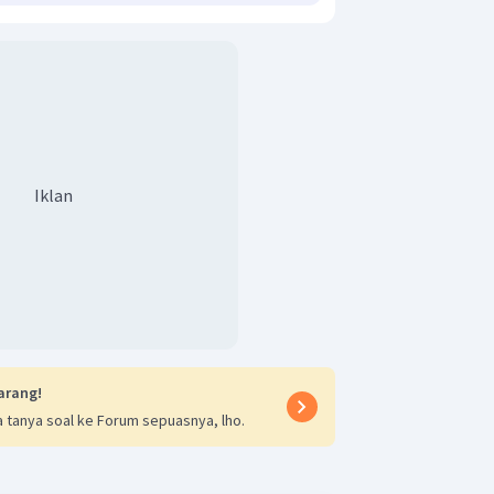
Iklan
arang!
 tanya soal ke Forum sepuasnya, lho.