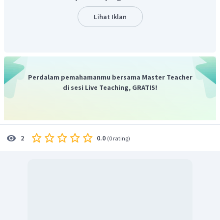
medium pendispersinya, yaitu air.
Lihat Iklan
Jadi, jawaban yang benar adalah A.
Perdalam pemahamanmu bersama Master Teacher
di sesi Live Teaching, GRATIS!
0.0
2
(
0 rating
)