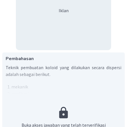
Iklan
Pembahasan
Teknik pembuatan koloid yang dilakukan secara dispersi
adalah sebagai berikut.
mekanik
peptisasi
busur Bredig
Teknik busur Bredig adalah proses pembuatan koloid
logam dari padatan logam dengan cara menghantarkan
Buka akses jawaban yang telah terverifikasi
listrik pada dua batang logam yang berdekatan di dalam