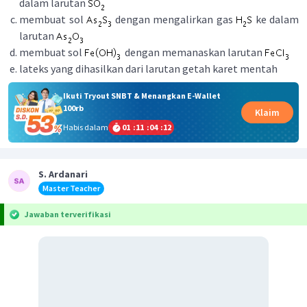
dalam larutan
membuat sol
dengan mengalirkan gas
ke dalam
larutan
membuat sol
dengan memanaskan larutan
lateks yang dihasilkan dari larutan getah karet mentah
Ikuti Tryout SNBT & Menangkan E-Wallet
100rb
Klaim
Habis dalam
01
:
11
:
04
:
12
S. Ardanari
Master Teacher
Jawaban terverifikasi