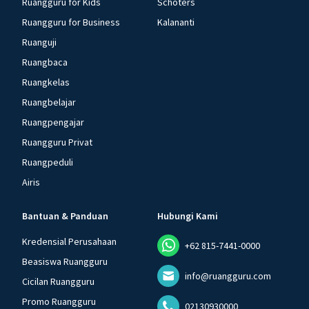
Ruangguru for Kids
Schoters
Ruangguru for Business
Kalananti
Ruanguji
Ruangbaca
Ruangkelas
Ruangbelajar
Ruangpengajar
Ruangguru Privat
Ruangpeduli
Airis
Bantuan & Panduan
Hubungi Kami
Kredensial Perusahaan
+62 815-7441-0000
Beasiswa Ruangguru
info@ruangguru.com
Cicilan Ruangguru
Promo Ruangguru
02130930000