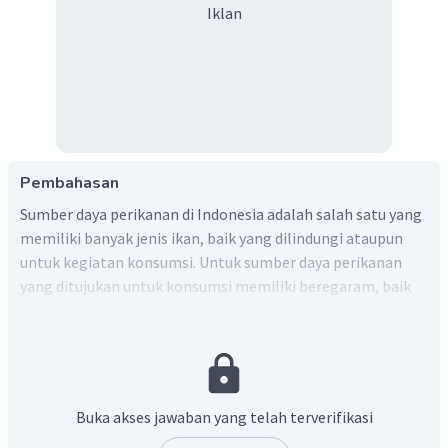
Iklan
Pembahasan
Sumber daya perikanan di Indonesia adalah salah satu yang
memiliki banyak jenis ikan, baik yang dilindungi ataupun
untuk kegiatan konsumsi. Untuk sumber daya perikanan
yang ditujukan untuk konsumsi memiliki beregaram, baik
dari jenis atapun harga. Sumber daya perikanan yang
memiliki nilai ekonomis adalah Ikan Tenggiri, Kakap, Tuna,
Kerapu Laut dan Lobster. Sedangkan Ikan Teri, Cakalang
dan Tongkol adalah masuk dalam kategori nilai ekonomis
yang menengah. Oleh karena itu, jawaban yang sesuai pada
Buka akses jawaban yang telah terverifikasi
soal ini adalah opsi b.