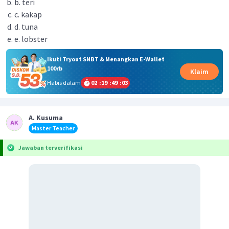
b. teri
c. kakap
d. tuna
e. lobster
Ikuti Tryout SNBT & Menangkan E-Wallet
100rb
Klaim
Habis dalam
02
:
19
:
49
:
03
A. Kusuma
Master Teacher
Jawaban terverifikasi