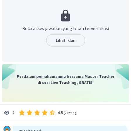
bangunan zigurat;
huruf paku;
taman gantung Babilonia;
hukum Hammurabi;
Buka akses jawaban yang telah terverifikasi
kisah Adam dan Hawa.
Lihat Iklan
Perdalam pemahamanmu bersama Master Teacher
di sesi Live Teaching, GRATIS!
4.5
2
(
2 rating
)
Puspita Sari