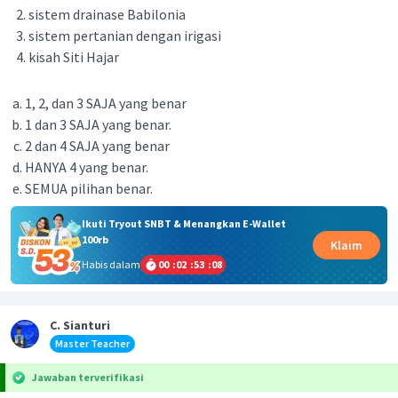
sistem drainase Babilonia
sistem pertanian dengan irigasi
kisah Siti Hajar
1, 2, dan 3 SAJA yang benar
1 dan 3 SAJA yang benar.
2 dan 4 SAJA yang benar
HANYA 4 yang benar.
SEMUA pilihan benar.
Ikuti Tryout SNBT & Menangkan E-Wallet
100rb
Klaim
Habis dalam
00
:
02
:
53
:
08
C. Sianturi
Master Teacher
Jawaban terverifikasi