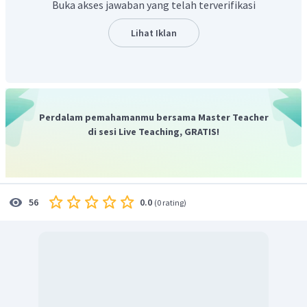
Buka akses jawaban yang telah terverifikasi
Lihat Iklan
Perdalam pemahamanmu bersama Master Teacher
di sesi Live Teaching, GRATIS!
b. Buat diagram batang dan garisnya.
Dengan Menempatkan nilai siswa pada garis horizontal
atau mendatar, dan banyak siswa pada garis vertikal.
0.0
56
(
0 rating
)
Diagram batang sesuai data pada tabel tersebut adalah
sebagai berikut.