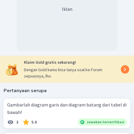
Iklan
Diagram garis sesuai data pada tabel tersebut adalah
Klaim Gold gratis sekarang!
sebagai berikut.
Dengan Gold kamu bisa tanya soal ke Forum
sepuasnya, lho.
Pertanyaan serupa
Gambarlah diagram garis dan diagram batang dari tabel di
bawah!
3
5.0
Jawaban terverifikasi