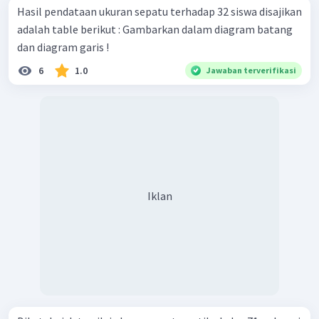
Hasil pendataan ukuran sepatu terhadap 32 siswa disajikan
adalah table berikut : Gambarkan dalam diagram batang
dan diagram garis !
c. Jumlah siswa yang mengikuti ulangan matematika.
6
1.0
Jawaban terverifikasi
Perhatikan tabel pada kolom "Banyak Siswa".
Jumlah siswa yang mengikuti ulangan matematika dapat
ditentukan sebagai berikut.
Jadi, jumlah siswa yang mengikuti ulangan matematika
adalah 26 siswa.
d. Jumlah siswa dengan nilai tertinggi.
Iklan
Nilai tertinggi pada ulangan matematika tersebut adalah
10. Siswa yang mendapatkan nilai 10 ada 2 orang.
Jadi, siswa dengan nilai tertinggi berjumlah 2 orang.