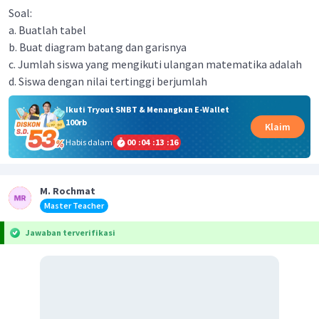
Soal:
a. Buatlah tabel
b. Buat diagram batang dan garisnya
c. Jumlah siswa yang mengikuti ulangan matematika adalah
d. Siswa dengan nilai tertinggi berjumlah
Ikuti Tryout SNBT & Menangkan E-Wallet
100rb
Klaim
Habis dalam
00
:
04
:
13
:
15
M. Rochmat
Master Teacher
Jawaban terverifikasi