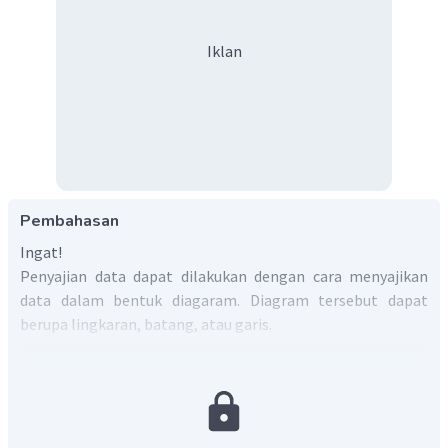
Iklan
Pembahasan
Ingat!
Penyajian data dapat dilakukan dengan cara menyajikan
data dalam bentuk diagaram. Diagram tersebut dapat
berupa lingkaran, batang, atau garis.
a. Buatlah tabel.
Urutkan data nilai tersebut dari terkecil hingga terbesar.
Buat tabel sesuai data tersebut.