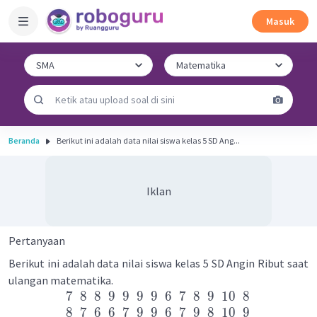
Masuk
Beranda
Berikut ini adalah data nilai siswa kelas 5 SD Ang...
Iklan
Pertanyaan
Berikut ini adalah data nilai siswa kelas 5 SD Angin Ribut saat
ulangan matematika.
7
8
8
9
9
9
9
6
7
8
9
10
8
8
7
6
6
7
9
9
6
7
9
8
10
9