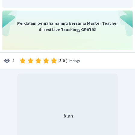
Syarat ketat mendapatkan kredit (kredit selektif).
Perdalam pemahamanmu bersama Master Teacher
Oleh karena itu, jawaban yang tepat adalah B.
(1), (2),
di sesi Live Teaching, GRATIS!
dan (4).
5.0
1
(
1 rating
)
Iklan