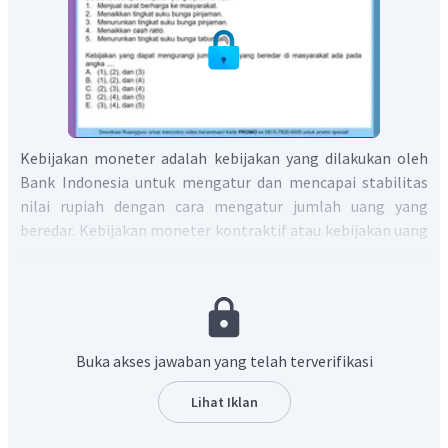
Kebijakan moneter adalah kebijakan yang dilakukan oleh
Bank Indonesia untuk mengatur dan mencapai stabilitas
nilai rupiah dengan cara mengatur jumlah uang yang
beredar. Kebijakan moneter kontraktif atau kebijakan uang
ketat adalah kebijakan moneter yang diambil guna
mengurangi jumlah uang beredar. Kebijakan ini dilakukan
pada saat terjadi inflasi, dilakukan dengan cara yaitu:
Menjual surat berharga ke masyarakat (operasi pasar
Buka akses jawaban yang telah terverifikasi
terbuka).
Menaikkan tingkat suku bunga pinjaman (politik
Lihat Iklan
diskonto).
Menaikkan cash ratio (cadangan kas).