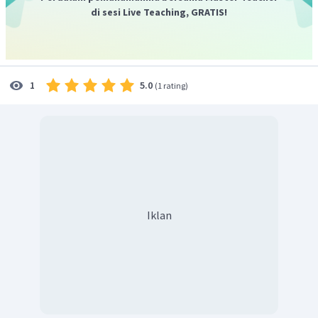
di sesi Live Teaching, GRATIS!
5.0
1
(
1 rating
)
Iklan