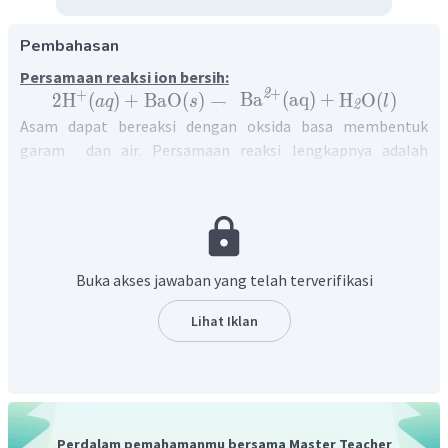
Pembahasan
Persamaan reaksi ion bersih:
+
+
2
2
H
(
)
+
BaO
(
)
→
Ba
(
aq
)
+
H
O
(
)
a
q
s
l
2
Asam dapat bereaksi dengan oksida basa membentuk
garam dan air. Persamaan reaksi lengkapnya adalah
sebagai berikut:
2
HCl
(
)
+
BaO
(
)
→
BaCl
(
)
+
H
O
(
)
a
q
s
a
q
l
2
2
Persamaan ionik bersih merupakan persamaan reaksi yang
hanya melibatkan spesies-spesies yang terlibat dalam
reaksi. Suatu reaksi tidak berlangsung apabila semua ion
Buka akses jawaban yang telah terverifikasi
muncul baik sebagai reaktan maupun sebagai produk.
Reaksi yang terjadi :
Lihat Iklan
−
−
2
+
+
2
H
(
)
+
2
Cl
(
)
+
BaO
(
)
→
Ba
(
aq
)
+
2
Cl
a
q
a
q
s
+
+
2
2
H
(
)
+
BaO
(
)
→
Ba
(
aq
)
+
H
O
(
)
a
q
s
l
2
Persamaan reaksi ion bersih:
+
+
2
2
H
(
)
+
BaO
(
)
→
Ba
(
aq
)
+
H
O
(
)
a
q
s
l
2
Perdalam pemahamanmu bersama Master Teacher