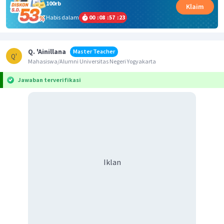
100rb
Klaim
Habis dalam
00
:
08
:
57
:
23
Q. 'Ainillana
Master Teacher
Q'
Mahasiswa/Alumni Universitas Negeri Yogyakarta
Jawaban terverifikasi
Iklan