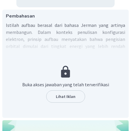
Pembahasan
lstilah aufbau berasal dari bahasa Jerman yang artinya
membangun. Dalam konteks penulisan konfigurasi
elektron, prinsip aufbau menyatakan bahwa pengisian
orbital dimulai dari tingkat energi yang lebih rendah
kemudian ke tingkat energi yang lebih tinggi. Dengan
demikian, atom berada pada tingkat energi minimum.
Di bawah ini merupakan diagram energi orbital yang dapat
dijadikan urutan dalam pengisian elektron pada subkulit
atom.
Buka akses jawaban yang telah terverifikasi
Lihat Iklan