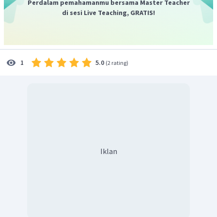
Perdalam pemahamanmu bersama Master Teacher
di sesi Live Teaching, GRATIS!
Jadi, jawaban yang benar adalah seperti uraian di atas.
5.0
1
(
2 rating
)
Iklan