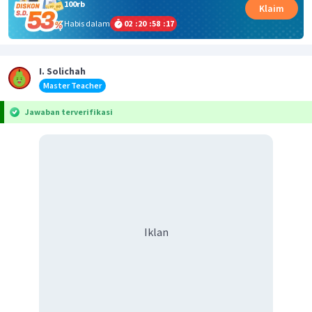
100rb
Klaim
Habis dalam
02
:
20
:
58
:
17
I. Solichah
Master Teacher
Jawaban terverifikasi
Iklan