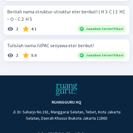
Berilah nama struktur-struktur eter berikut! ( H 3 ​ C ) 2 ​ HC
− O − C 2 ​ H 5 ​
2
4.1
Jawaban terverifikasi
Tulislah nama IUPAC senyawa eter berikut!
2
5.0
Jawaban terverifikasi
RUANGGURU HQ
Jl. Dr. Saharjo No.161, Manggarai Selatan, Tebet, Kota Jakarta
Selatan, Daerah Khusus Ibukota Jakarta 12860