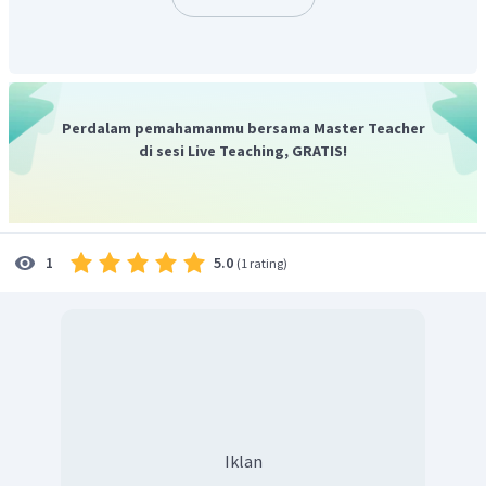
CH
menjadi alkoksi karena rantai C-nya lebih pendek
3
sehingga namanya menjadi metoksi dan akil yang lain
merupakan rantai induk karena memiliki rantai C sebanyak
Perdalam pemahamanmu bersama Master Teacher
4, serta memiliki gugus metil di atom karbon nomor 2.
di sesi Live Teaching, GRATIS!
Sehingga nama senyawanya adalah
2-metoksi 2-
metilbutana
.
5.0
1
(
1 rating
)
Iklan