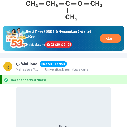
Ikuti Tryout SNBT & Menangkan E-Wallet
100rb
Klaim
Habis dalam
02
:
20
:
19
:
28
Q. 'Ainillana
Master Teacher
Q'
Mahasiswa/Alumni Universitas Negeri Yogyakarta
Jawaban terverifikasi
Iklan