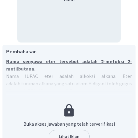
Pembahasan
Nama senyawa eter tersebut adalah 2-metoksi 2-
metilbutana.
Nama IUPAC eter adalah alkoksi alkana. Eter
adalah turunan alkana yang satu atom H diganti oleh gugus
alkoksi (–OR). Jika gugus alkilnya sama, maka salah satu
alkil dianggap sebagai alkoksi, sedangkan alkil yang lain
sebagai alkana (rantai induk)
Buka akses jawaban yang telah terverifikasi
Lihat Iklan