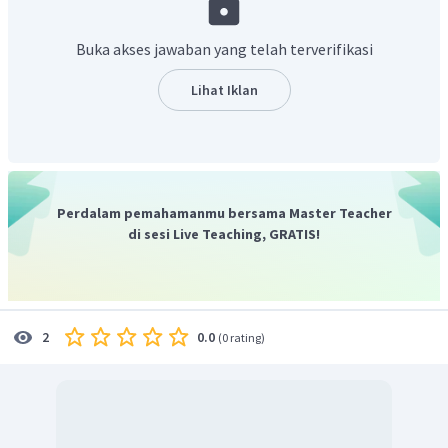
dan 10=deka. Angka indeks 1 (mono) tidak wajib digunakan.
Senyawa
terdiri dari unsur nitrogen dan oksigen.
Buka akses jawaban yang telah terverifikasi
Nitrogen memiliki jumlah atom 2, sehingga ditambah
angka yunani "di" di awal dan oksigen memiliki jumlah
Lihat Iklan
atom 3, sehingga ditambah angka yunani 'tri' dan diberi
akhiran -ida.
Jadi,
nama senyawa adalah dinitrogen trioksida.
Perdalam pemahamanmu bersama Master Teacher
di sesi Live Teaching, GRATIS!
0.0
2
(
0 rating
)