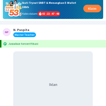
Ikuti Tryout SNBT & Menangkan E-Wallet
100rb
Klaim
Habis dalam
02
:
22
:
47
:
48
N. Puspita
Master Teacher
Jawaban terverifikasi
Iklan