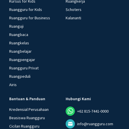
Kursus for Kids
Ruangkerja
Ruangguru for Kids
Schoters
Ruangguru for Business
Kalananti
Ruanguji
Ruangbaca
Ruangkelas
Ruangbelajar
Ruangpengajar
Ruangguru Privat
Ruangpeduli
Airis
Bantuan & Panduan
Hubungi Kami
Kredensial Perusahaan
+62 815-7441-0000
Beasiswa Ruangguru
info@ruangguru.com
Cicilan Ruangguru