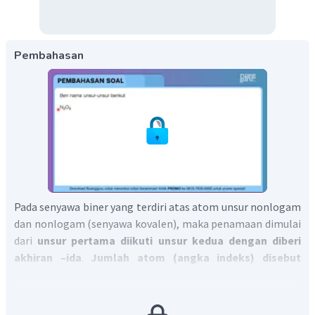
Pembahasan
Pada senyawa biner yang terdiri atas atom unsur nonlogam
dan nonlogam (senyawa kovalen), maka penamaan dimulai
dari
unsur pertama diikuti unsur kedua dengan diberi
akhiran –ida
.
Jumlah atom (angka indeks) disebut
sebagai awalan dengan menggunakan angka
yunani.
Angka yunani yang digunakan adalah 1=mono, 2=di,
3=tri, 4=tetra, 5=penta, 6=heksa, 7=hepta, 8=okta, 9=nona,