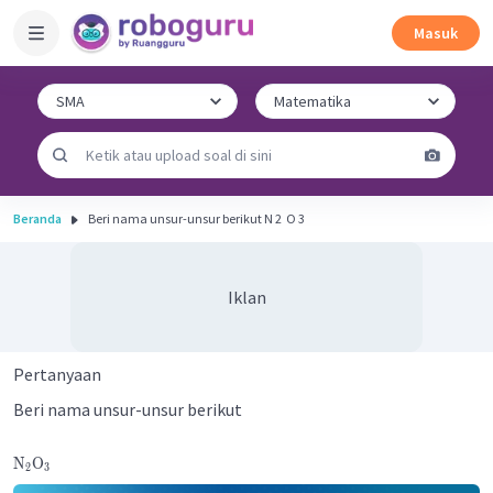
Masuk
Beranda
Beri nama unsur-unsur berikut N 2 ​ O 3 ​
Iklan
Pertanyaan
Beri nama unsur-unsur berikut
N
O
2
3